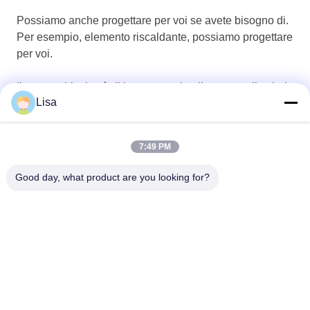
Possiamo anche progettare per voi se avete bisogno di.
Per esempio, elemento riscaldante, possiamo progettare
per voi.
Il nostro obiettivo è di incastonarci nella catena di valori
Lisa
del nostro cliente.
7:49 PM
Good day, what product are you looking for?
Shanghai Tankii Alloy Material Co.,Ltd
east@tankii.com
86-21-56110178
1900 Mudanjiang Road, dist
retto di Baoshan, 201999, S