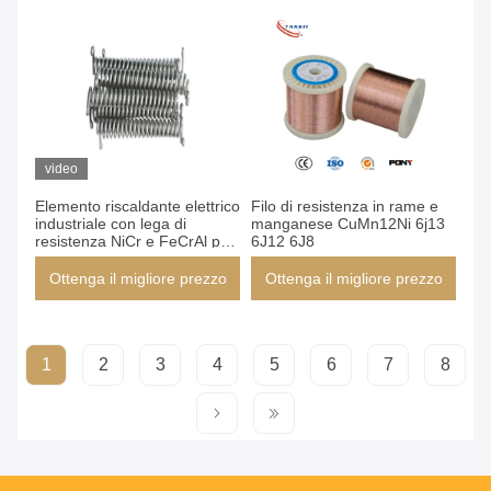
video
Elemento riscaldante elettrico
Filo di resistenza in rame e
industriale con lega di
manganese CuMn12Ni 6j13
resistenza NiCr e FeCrAl per
6J12 6J8
forni ad alta temperatura
Ottenga il migliore prezzo
Ottenga il migliore prezzo
1
2
3
4
5
6
7
8