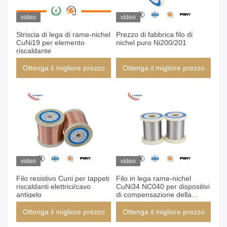
video
video
Striscia di lega di rame-nichel
Prezzo di fabbrica filo di
CuNi19 per elemento
nichel puro Ni200/201
riscaldante
Ottenga il migliore prezzo
Ottenga il migliore prezzo
video
video
Filo resistivo Cuni per tappeti
Filo in lega rame-nichel
riscaldanti elettrici/cavo
CuNi34 NC040 per dispositivi
antigelo
di compensazione della
temperatura
Ottenga il migliore prezzo
Ottenga il migliore prezzo