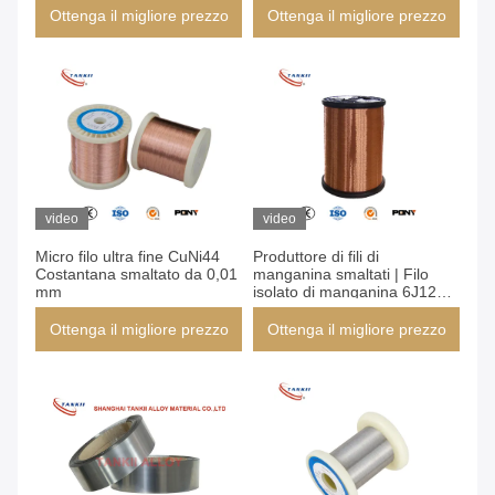
per la torre di raffreddamento
Ottenga il migliore prezzo
Ottenga il migliore prezzo
video
video
Micro filo ultra fine CuNi44
Produttore di fili di
Costantana smaltato da 0,01
manganina smaltati | Filo
mm
isolato di manganina 6J12
6J8 6J11 6J13
Ottenga il migliore prezzo
Ottenga il migliore prezzo