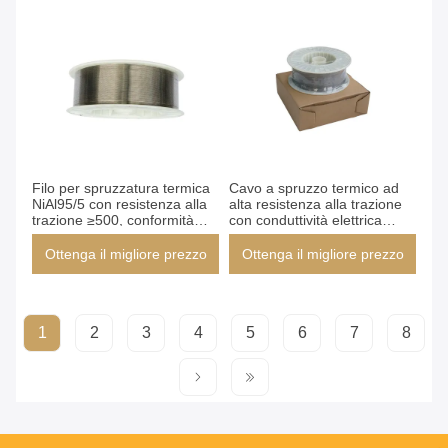
industriali
Filo per spruzzatura termica
Cavo a spruzzo termico ad
NiAl95/5 con resistenza alla
alta resistenza alla trazione
trazione ≥500, conformità
con conduttività elettrica
allo standard BS EN14640 e
variabile e senza materiale
colore rame per
riciclato
Ottenga il migliore prezzo
Ottenga il migliore prezzo
identificazione
1
2
3
4
5
6
7
8