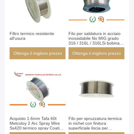
Filtro termico resistente
Filo per saldatura in acciaio
all'usura
inossidabile filo MIG grado
316 / 316L / 316LSi bobina
da 15 kg resistente alla
corrosione
Ottenga il migliore prezzo
Ottenga il migliore prezzo
Acquisto 1.6mm Tafa 60t
Filo per spruzzatura termica
Metcoloy 2 Arc Spray Wire
in nichel con finitura
Ss420 termico spray Coating
superficiale liscia per
Wire
rivestimenti resistenti