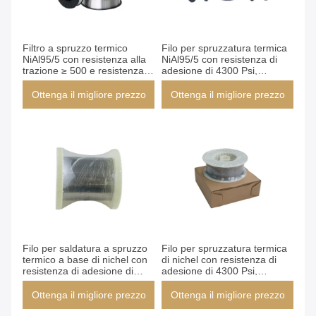
Filtro a spruzzo termico
Filo per spruzzatura termica
NiAl95/5 con resistenza alla
NiAl95/5 con resistenza di
trazione ≥ 500 e resistenza
adesione di 4300 Psi,
alla legatura 4300 Psi per
efficienza di deposito del
una finitura superficiale liscia
70% e 15 kg per bobina
Ottenga il migliore prezzo
Ottenga il migliore prezzo
Filo per saldatura a spruzzo
Filo per spruzzatura termica
termico a base di nichel con
di nichel con resistenza di
resistenza di adesione di
adesione di 4300 Psi,
4300 Psi, standard BS
efficienza di deposito del
EN14640 e nessun materiale
70% e nessun materiale
Ottenga il migliore prezzo
Ottenga il migliore prezzo
riciclato
riciclato per rivestimenti