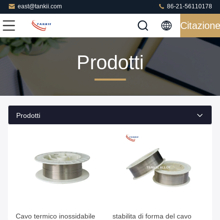
east@tankii.com
86-21-56110178
Citazion
Prodotti
Prodotti
Cavo termico inossidabile
stabilita di forma del cavo