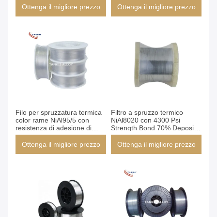
all'usura durevoli con elevata
Ottenga il migliore prezzo
Ottenga il migliore prezzo
resistenza alla trazione ≥500
Filo per spruzzatura termica
Filtro a spruzzo termico
color rame NiAl95/5 con
NiAl8020 con 4300 Psi
resistenza di adesione di
Strength Bond 70% Deposit
4300 Psi e norma BS
Efficiency e finitura
EN14640
superficiale liscia
Ottenga il migliore prezzo
Ottenga il migliore prezzo