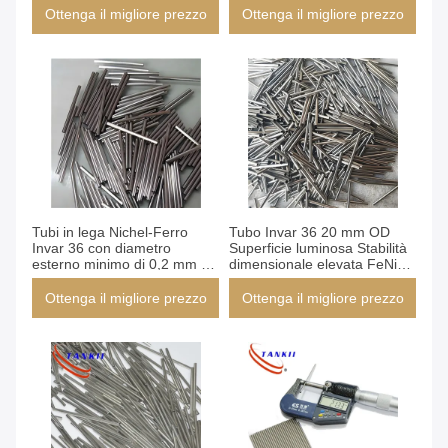
di precisione
Ottenga il migliore prezzo
Ottenga il migliore prezzo
Tubi in lega Nichel-Ferro
Tubo Invar 36 20 mm OD
Invar 36 con diametro
Superficie luminosa Stabilità
esterno minimo di 0,2 mm e
dimensionale elevata FeNi36
superficie lucida per elevata
Tubo di precisione in lega
stabilità dimensionale negli
Ottenga il migliore prezzo
Ottenga il migliore prezzo
edifici verdi