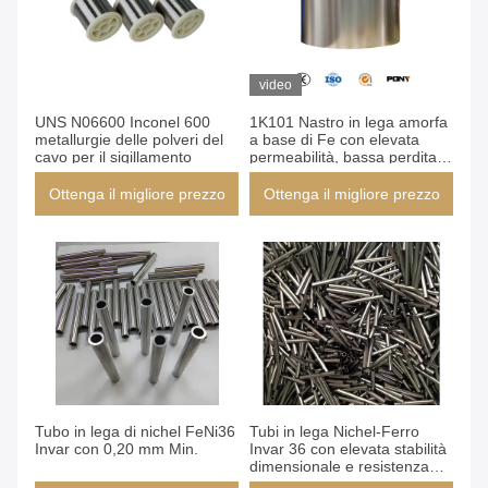
video
UNS N06600 Inconel 600
1K101 Nastro in lega amorfa
metallurgie delle polveri del
a base di Fe con elevata
cavo per il sigillamento
permeabilità, bassa perdita di
nucleo e elevata densità di
flusso di saturazione per
Ottenga il migliore prezzo
Ottenga il migliore prezzo
trasformatori ad alta
frequenza
Tubo in lega di nichel FeNi36
Tubi in lega Nichel-Ferro
Invar con 0,20 mm Min.
Invar 36 con elevata stabilità
dimensionale e resistenza
alla corrosione per strumenti