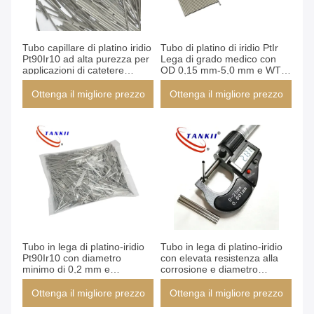
Tubo capillare di platino iridio
Tubo di platino di iridio PtIr
Pt90Ir10 ad alta purezza per
Lega di grado medico con
applicazioni di catetere
OD 0,15 mm-5,0 mm e WT
medico
0,01 mm-2 mm in PT90IR10
Ottenga il migliore prezzo
Ottenga il migliore prezzo
Tubo in lega di platino-iridio
Tubo in lega di platino-iridio
Pt90Ir10 con diametro
con elevata resistenza alla
minimo di 0,2 mm e
corrosione e diametro
superficie ricotto brillante per
esterno minimo di 0,2 mm
cateteri medici
per applicazioni mediche
Ottenga il migliore prezzo
Ottenga il migliore prezzo
biocompatibili