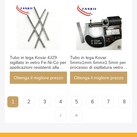
Tubo in lega Kovar 4J29
Tubo in lega Kovar
sigillato in vetro Fe-Ni-Co per
5mmx1mm 6mmx1.5mm per
applicazioni resistenti alla
processo di sigillatura vetro-
corrosione in dimensioni
metallo
4,5x1,5 mm
Ottenga il migliore prezzo
Ottenga il migliore prezzo
1
2
3
4
5
6
7
8