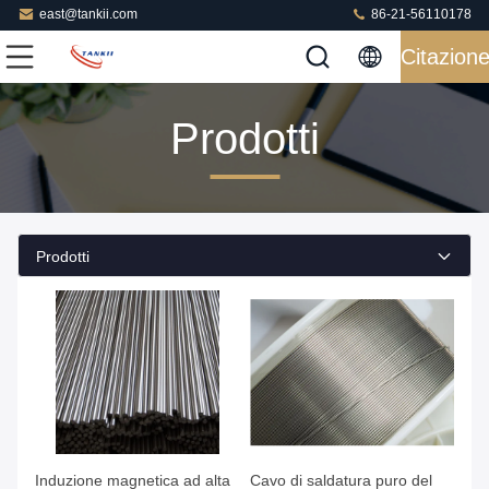
east@tankii.com
86-21-56110178
Citazion
Prodotti
Prodotti
Induzione magnetica ad alta
Cavo di saldatura puro del