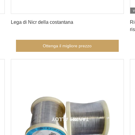
v
Ottenga il migliore prezzo
Lega di Nicr della costantana
Ri
ri
Wi
Ottenga il migliore prezzo