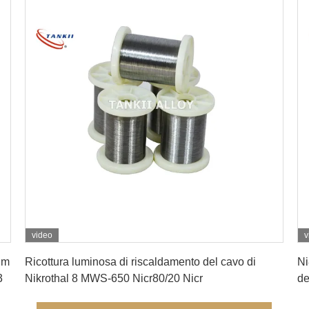
video
v
Ottenga il migliore prezzo
hm
Ricottura luminosa di riscaldamento del cavo di
Ni
3
Nikrothal 8 MWS-650 Nicr80/20 Nicr
de