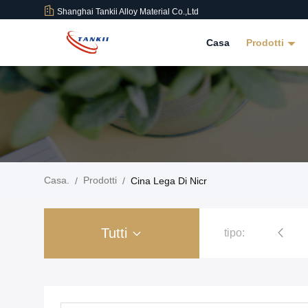
Shanghai Tankii Alloy Material Co.,Ltd
Casa
Prodotti
Casa.
Prodotti
/
/
Cina Lega Di Nicr
Tutti
tipo:
Rame nichel Alloy Wire