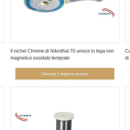
Ottenga il migliore prezzo
Il nichel Chrome di Nikrothal 70 unisce in lega non
Ca
magnetico ossidato temprato
di
Ottenga il migliore prezzo