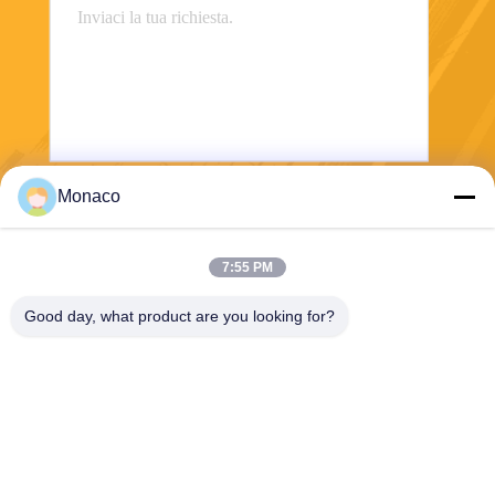
Monaco
Invii
7:55 PM
Good day, what product are you looking for?
Shanghai Tankii Alloy Material Co.,Ltd
east@tankii.com
86-21-56110178
1900 Mudanjiang Road, dist