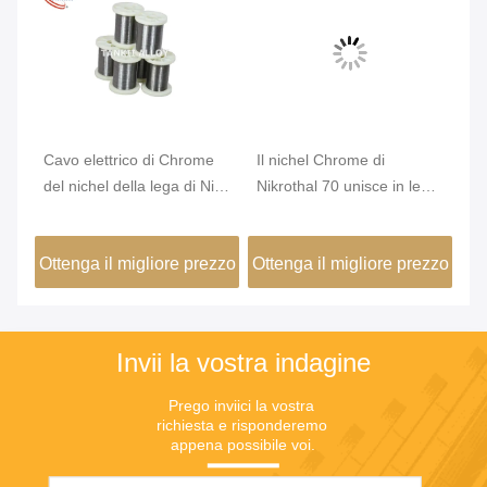
Cavo elettrico di Chrome
Il nichel Chrome di
Di
la
del nichel della lega di Nicr
Nikrothal 70 unisce in lega
He
di resistenza di karmi 6j22
non magnetico ossidato
W
temprato
zzo
Ottenga il migliore prezzo
Ottenga il migliore prezzo
Ot
Invii la vostra indagine
Prego inviici la vostra 
richiesta e risponderemo 
appena possibile voi.