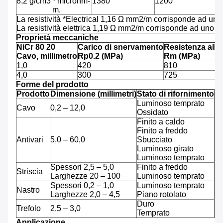
8,2 g/cm3
* microhm-
1380
1200
m.
La resistività *Electrical 1,16 Ω mm2/m corrisponde ad uno
La resistività elettrica 1,19 Ω mm2/m corrisponde ad uno s
Proprietà meccaniche
NiCr 80 20
Carico di snervamento
Resistenza alla
Cavo, millimetro
Rp0.2 (MPa)
Rm (MPa)
1,0
420
810
4,0
300
725
Forme del prodotto
Prodotto
Dimensione (millimetri)
Stato di rifornimento
Luminoso temprato
Cavo
0,2 – 12,0
Ossidato
Finito a caldo
Finito a freddo
Antivari
5,0 – 60,0
Sbucciato
Luminoso girato
Luminoso temprato
Spessori 2,5 – 5,0
Finito a freddo
Striscia
Larghezze 20 – 100
Luminoso temprato
Spessori 0,2 – 1,0
Luminoso temprato
Nastro
Larghezze 2,0 – 4,5
Piano rotolato
Duro
Trefolo
2,5 – 3,0
Temprato
Applicazione