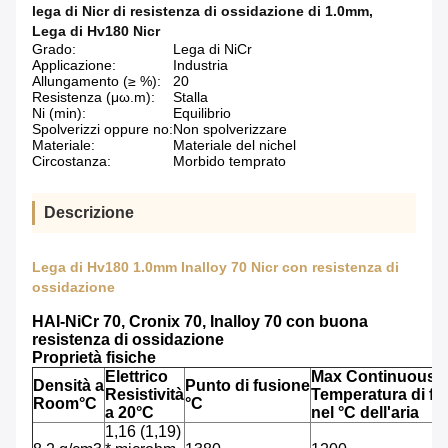
lega di Nicr di resistenza di ossidazione di 1.0mm
,
Lega di Hv180 Nicr
Grado:
Lega di NiCr
Applicazione:
Industria
Allungamento (≥ %):
20
Resistenza (μω.m):
Stalla
Ni (min):
Equilibrio
Spolverizzi oppure no:
Non spolverizzare
Materiale:
Materiale del nichel
Circostanza:
Morbido temprato
Descrizione
Lega di Hv180 1.0mm Inalloy 70 Nicr con resistenza di
ossidazione
HAI-NiCr 70, Cronix 70, Inalloy 70 con buona
resistenza di ossidazione
Proprietà fisiche
Elettrico
Max Continuous
Densità a
Punto di fusione
Resistività
Temperatura di f
Room°C
°C
a 20°C
nel °C dell'aria
1,16 (1,19)