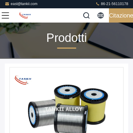
east@tankii.com
86-21-56110178
Citazion
Prodotti