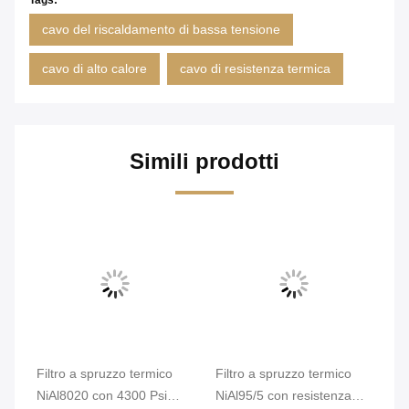
Tags:
cavo del riscaldamento di bassa tensione
cavo di alto calore
cavo di resistenza termica
Simili prodotti
Filtro a spruzzo termico
Filtro a spruzzo termico
Fi
NiAl8020 con 4300 Psi
NiAl95/5 con resistenza
te