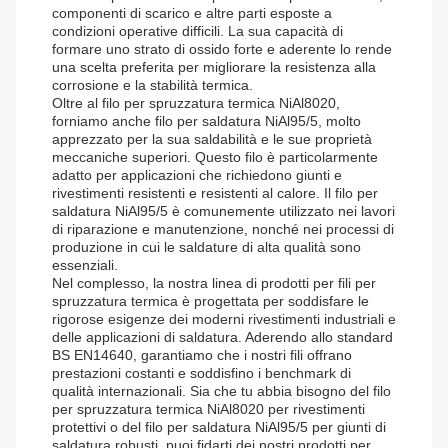
componenti di scarico e altre parti esposte a
condizioni operative difficili. La sua capacità di
formare uno strato di ossido forte e aderente lo rende
una scelta preferita per migliorare la resistenza alla
corrosione e la stabilità termica.
Oltre al filo per spruzzatura termica NiAl8020,
forniamo anche filo per saldatura NiAl95/5, molto
apprezzato per la sua saldabilità e le sue proprietà
meccaniche superiori. Questo filo è particolarmente
adatto per applicazioni che richiedono giunti e
rivestimenti resistenti e resistenti al calore. Il filo per
saldatura NiAl95/5 è comunemente utilizzato nei lavori
di riparazione e manutenzione, nonché nei processi di
produzione in cui le saldature di alta qualità sono
essenziali.
Nel complesso, la nostra linea di prodotti per fili per
spruzzatura termica è progettata per soddisfare le
rigorose esigenze dei moderni rivestimenti industriali e
delle applicazioni di saldatura. Aderendo allo standard
BS EN14640, garantiamo che i nostri fili offrano
prestazioni costanti e soddisfino i benchmark di
qualità internazionali. Sia che tu abbia bisogno del filo
per spruzzatura termica NiAl8020 per rivestimenti
protettivi o del filo per saldatura NiAl95/5 per giunti di
saldatura robusti, puoi fidarti dei nostri prodotti per