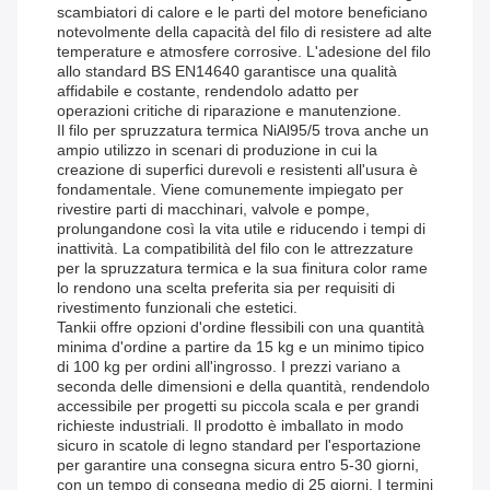
scambiatori di calore e le parti del motore beneficiano
notevolmente della capacità del filo di resistere ad alte
temperature e atmosfere corrosive. L'adesione del filo
allo standard BS EN14640 garantisce una qualità
affidabile e costante, rendendolo adatto per
operazioni critiche di riparazione e manutenzione.
Il filo per spruzzatura termica NiAl95/5 trova anche un
ampio utilizzo in scenari di produzione in cui la
creazione di superfici durevoli e resistenti all'usura è
fondamentale. Viene comunemente impiegato per
rivestire parti di macchinari, valvole e pompe,
prolungandone così la vita utile e riducendo i tempi di
inattività. La compatibilità del filo con le attrezzature
per la spruzzatura termica e la sua finitura color rame
lo rendono una scelta preferita sia per requisiti di
rivestimento funzionali che estetici.
Tankii offre opzioni d'ordine flessibili con una quantità
minima d'ordine a partire da 15 kg e un minimo tipico
di 100 kg per ordini all'ingrosso. I prezzi variano a
seconda delle dimensioni e della quantità, rendendolo
accessibile per progetti su piccola scala e per grandi
richieste industriali. Il prodotto è imballato in modo
sicuro in scatole di legno standard per l'esportazione
per garantire una consegna sicura entro 5-30 giorni,
con un tempo di consegna medio di 25 giorni. I termini