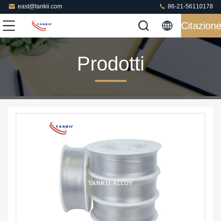
east@tankii.com
86-21-56110178
Citazion
Prodotti