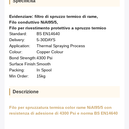
Specificità
Evidenziare:
filtro di spruzzo termico di rame
,
Filo conduttivo NiAl95/5
,
Filo per rivestimento protettivo a spruzzo termico
Standard:
BS EN14640
Delivery:
5-30DAYS
Application:
Thermal Spraying Process
Colour:
Copper Colour
Bond Strength:
4300 Psi
Surface Finish:
Smooth
Packing:
In Spool
Min Order:
15kg
Descrizione
Filo per spruzzatura termica color rame NiAl95/5 con
resistenza di adesione di 4300 Psi e norma BS EN14640