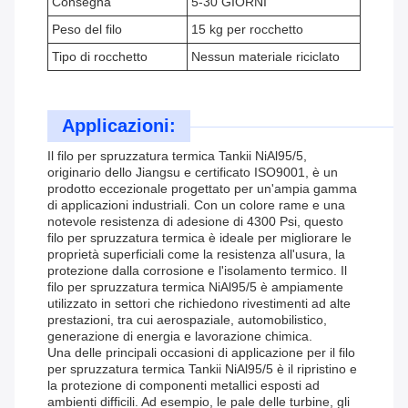
Consegna
5-30 GIORNI
Peso del filo
15 kg per rocchetto
Tipo di rocchetto
Nessun materiale riciclato
Applicazioni:
Il filo per spruzzatura termica Tankii NiAl95/5,
originario dello Jiangsu e certificato ISO9001, è un
prodotto eccezionale progettato per un'ampia gamma
di applicazioni industriali. Con un colore rame e una
notevole resistenza di adesione di 4300 Psi, questo
filo per spruzzatura termica è ideale per migliorare le
proprietà superficiali come la resistenza all'usura, la
protezione dalla corrosione e l'isolamento termico. Il
filo per spruzzatura termica NiAl95/5 è ampiamente
utilizzato in settori che richiedono rivestimenti ad alte
prestazioni, tra cui aerospaziale, automobilistico,
generazione di energia e lavorazione chimica.
Una delle principali occasioni di applicazione per il filo
per spruzzatura termica Tankii NiAl95/5 è il ripristino e
la protezione di componenti metallici esposti ad
ambienti difficili. Ad esempio, le pale delle turbine, gli