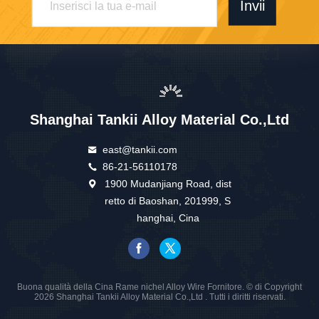
Invii
Shanghai Tankii Alloy Material Co.,Ltd
east@tankii.com
86-21-56110178
1900 Mudanjiang Road, dist
retto di Baoshan, 201999, S
hanghai, Cina
Buona qualità della Cina Rame nichel Alloy Wire Fornitore. © di Copyright
2026 Shanghai Tankii Alloy Material Co.,Ltd . Tutti i diritti riservati.