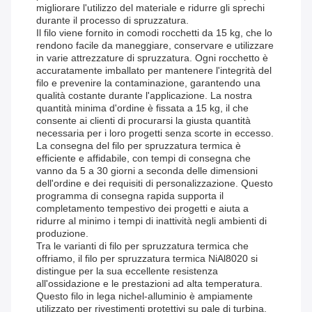
migliorare l'utilizzo del materiale e ridurre gli sprechi
durante il processo di spruzzatura.
Il filo viene fornito in comodi rocchetti da 15 kg, che lo
rendono facile da maneggiare, conservare e utilizzare
in varie attrezzature di spruzzatura. Ogni rocchetto è
accuratamente imballato per mantenere l'integrità del
filo e prevenire la contaminazione, garantendo una
qualità costante durante l'applicazione. La nostra
quantità minima d'ordine è fissata a 15 kg, il che
consente ai clienti di procurarsi la giusta quantità
necessaria per i loro progetti senza scorte in eccesso.
La consegna del filo per spruzzatura termica è
efficiente e affidabile, con tempi di consegna che
vanno da 5 a 30 giorni a seconda delle dimensioni
dell'ordine e dei requisiti di personalizzazione. Questo
programma di consegna rapida supporta il
completamento tempestivo dei progetti e aiuta a
ridurre al minimo i tempi di inattività negli ambienti di
produzione.
Tra le varianti di filo per spruzzatura termica che
offriamo, il filo per spruzzatura termica NiAl8020 si
distingue per la sua eccellente resistenza
all'ossidazione e le prestazioni ad alta temperatura.
Questo filo in lega nichel-alluminio è ampiamente
utilizzato per rivestimenti protettivi su pale di turbina,