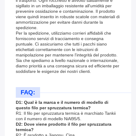
il trasporto. Ogni rocchetto è avvolto saldamente e
sigillato in un imballaggio resistente all'umidità per
prevenire ossidazione e contaminazione. Il prodotto
viene quindi inserito in robuste scatole con materiali di
ammortizzazione per evitare danni durante la
spedizione.
Per la spedizione, utilizziamo corrieri affidabili che
forniscono servizi di tracciamento e consegna
puntuale. Ci assicuriamo che tutti i pacchi siano
etichettati correttamente con le istruzioni di
manipolazione per mantenere l'integrità del prodotto.
Sia che spediamo a livello nazionale o internazionale,
diamo priorità a una consegna sicura ed efficiente per
soddisfare le esigenze dei nostri clienti.
FAQ:
D1: Qual è la marca e il numero di modello di
questo filo per spruzzatura termica?
R1: Il filo per spruzzatura termica è marchiato Tankii
con il numero di modello NiAl95/5.
D2: Dove viene prodotto il filo per spruzzatura
termica?
R2: È prodotto a Jiangsu, Cina.