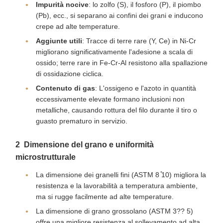
Impurità nocive
: lo zolfo (S), il fosforo (P), il piombo
(Pb), ecc., si separano ai confini dei grani e inducono
crepe ad alte temperature.
Aggiunte utili
: Tracce di terre rare (Y, Ce) in Ni-Cr
migliorano significativamente l'adesione a scala di
ossido; terre rare in Fe-Cr-Al resistono alla spallazione
di ossidazione ciclica.
Contenuto di gas
: L'ossigeno e l'azoto in quantità
eccessivamente elevate formano inclusioni non
metalliche, causando rottura del filo durante il tiro o
guasto prematuro in servizio.
2️ ️ Dimensione del grano e uniformità
microstrutturale
La dimensione dei granelli fini (ASTM 8 ̊10) migliora la
resistenza e la lavorabilità a temperatura ambiente,
ma si rugge facilmente ad alte temperature.
La dimensione di grano grossolano (ASTM 3?? 5)
offre una migliore resistenza al sollevamento ad alta