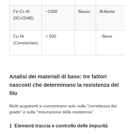
Fe-Cr-Al
~1350
Basso
Brillante
B
(0Cr25Al5)
m
Cu-Ni
< 500
- Bene.
M
(Constantan)
Analisi dei materiali di base: tre fattori
nascosti che determinano la resistenza del
filo
Molti acquirenti si concentrano solo sulla "correttezza del
grado" e sulla "misurazione della resistenza".
1️ ️ Elementi traccia e controllo delle impurità