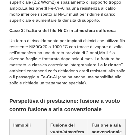
superficiale (2.2 W/cm2) e spaziamento di supporto troppo
ampio.
La lezione:
Il Fe-Cr-Al ha una resistenza al caldo
molto inferiore rispetto al Ni-Cr must per ridurre il carico
superficiale e aumentare la densità di supporto.
Caso 3: frattura del filo Ni-Cr in atmosfera solforosa
Un forno di riscaldamento per impianti chimici che utilizza filo
resistente Ni80Cr20 a 1000 °C con tracce di vapore di zolfo
nell'atmosfera ha una durata prevista di 2 anni,Ma il filo
divenne fragile e fratturato dopo solo 4 mesi.La frattura ha
mostrato la classica corrosione intergranulare.
La lezione:
Gli
ambienti contenenti zolfo richiedono gradi resistenti allo zolfo
o il passaggio a Fe-Cr-Al (che ha anche una sensibilità allo
zolfo e richiede un trattamento speciale).
Perspettiva di prestazione: fusione a vuoto
contro fusione a aria convenzionale
Immobili
Fusione del
Fusione a aria
vuoto/atmosfera
convenzionale