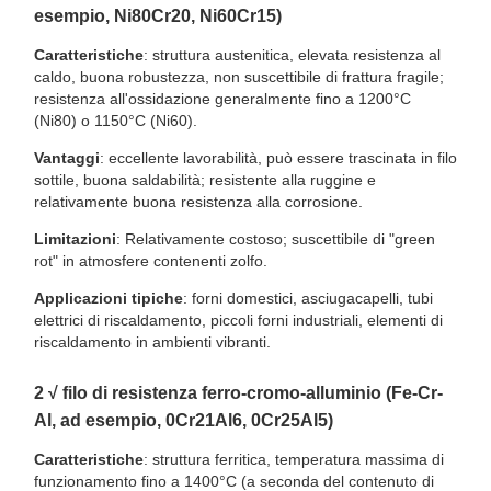
esempio, Ni80Cr20, Ni60Cr15)
Caratteristiche
: struttura austenitica, elevata resistenza al
caldo, buona robustezza, non suscettibile di frattura fragile;
resistenza all'ossidazione generalmente fino a 1200°C
(Ni80) o 1150°C (Ni60).
Vantaggi
: eccellente lavorabilità, può essere trascinata in filo
sottile, buona saldabilità; resistente alla ruggine e
relativamente buona resistenza alla corrosione.
Limitazioni
: Relativamente costoso; suscettibile di "green
rot" in atmosfere contenenti zolfo.
Applicazioni tipiche
: forni domestici, asciugacapelli, tubi
elettrici di riscaldamento, piccoli forni industriali, elementi di
riscaldamento in ambienti vibranti.
2️ √ filo di resistenza ferro-cromo-alluminio (Fe-Cr-
Al, ad esempio, 0Cr21Al6, 0Cr25Al5)
Caratteristiche
: struttura ferritica, temperatura massima di
funzionamento fino a 1400°C (a seconda del contenuto di