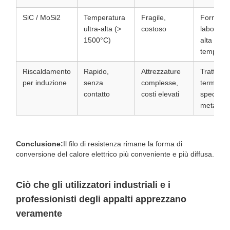
SiC / MoSi2
Temperatura
Fragile,
Forni di
ultra-alta (>
costoso
laborator
1500°C)
alta
temperat
Riscaldamento
Rapido,
Attrezzature
Trattame
per induzione
senza
complesse,
termico
contatto
costi elevati
speciale 
metalli
Conclusione:
Il filo di resistenza rimane la forma di
conversione del calore elettrico più conveniente e più diffusa.
Ciò che gli utilizzatori industriali e i
professionisti degli appalti apprezzano
veramente