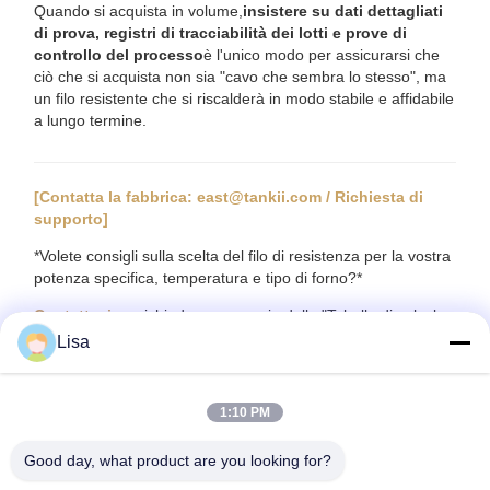
Quando si acquista in volume,
insistere su dati dettagliati
di prova, registri di tracciabilità dei lotti e prove di
controllo del processo
è l'unico modo per assicurarsi che
ciò che si acquista non sia "cavo che sembra lo stesso", ma
un filo resistente che si riscalderà in modo stabile e affidabile
a lungo termine.
[Contatta la fabbrica: east@tankii.com / Richiesta di
supporto]
*Volete consigli sulla scelta del filo di resistenza per la vostra
potenza specifica, temperatura e tipo di forno?*
Contattaci
per richiedere una copia della "Tabella di calcolo
del carico superficiale del filo di resistenza" e una
Lisa
consultazione tecnica gratuita.
1:10 PM
Good day, what product are you looking for?