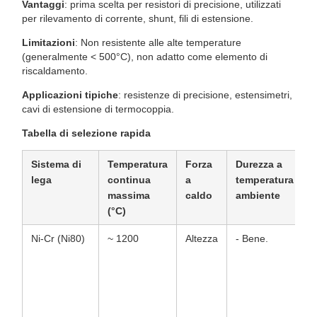
Vantaggi
: prima scelta per resistori di precisione, utilizzati
per rilevamento di corrente, shunt, fili di estensione.
Limitazioni
: Non resistente alle alte temperature
(generalmente < 500°C), non adatto come elemento di
riscaldamento.
Applicazioni tipiche
: resistenze di precisione, estensimetri,
cavi di estensione di termocoppia.
Tabella di selezione rapida
Sistema di
Temperatura
Forza
Durezza a
L
lega
continua
a
temperatura
d
massima
caldo
ambiente
c
(°C)
Ni-Cr (Ni80)
~ 1200
Altezza
- Bene.
M
a