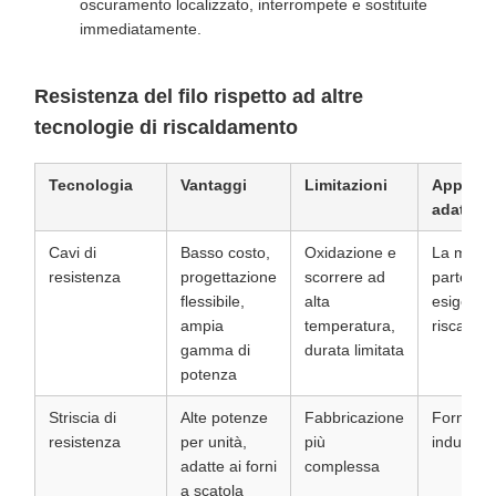
oscuramento localizzato, interrompete e sostituite
immediatamente.
Resistenza del filo rispetto ad altre
tecnologie di riscaldamento
Tecnologia
Vantaggi
Limitazioni
Applicaz
adatte
Cavi di
Basso costo,
Oxidazione e
La maggi
resistenza
progettazione
scorrere ad
parte del
flessibile,
alta
esigenze
ampia
temperatura,
riscalda
gamma di
durata limitata
potenza
Striscia di
Alte potenze
Fabbricazione
Forni
resistenza
per unità,
più
industrial
adatte ai forni
complessa
a scatola