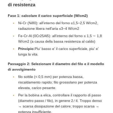
di resistenza
Fase 1: calcolare il carico superficiale (W/cm2)
Ni-Cr (Ni80): all'interno del forno ≤1,5−2,5 W/cm2,
radiazione libera nell'aria ≤3−4 W/cm2
Fe-Cr-Al (0Cr25Al5): all'interno del forno ≤ 1,5 ∼ 1,8
W/cm2 (a causa della bassa resistenza al caldo)
Principio:
Piu' basso e' il carico superficiale, piu' e'
lunga la vita.
Passaggio 2: Selezionare il diametro del filo e il modello
di avvolgimento
filo sottile (< 0,5 mm) per potenza bassa,
riscaldamento rapido; filo grossolano per potenza
elevata, carico pesante.
Per la bobina a elica, controllare il rapporto di passo
(diametro passo / filo), in genere 2 ⁄ 4. Troppo denso
→ scarsa dissipazione del calore; troppo scarsa →
potenza insufficiente.