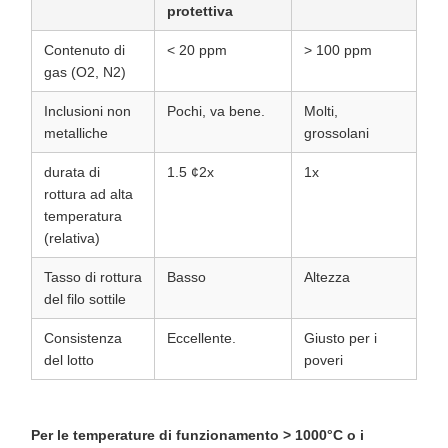
protettiva
Contenuto di
< 20 ppm
> 100 ppm
gas (O2, N2)
Inclusioni non
Pochi, va bene.
Molti,
metalliche
grossolani
durata di
1.5 ¢2x
1x
rottura ad alta
temperatura
(relativa)
Tasso di rottura
Basso
Altezza
del filo sottile
Consistenza
Eccellente.
Giusto per i
del lotto
poveri
Per le temperature di funzionamento > 1000°C o i