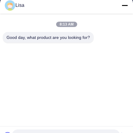
east@tankii.com
Lisa
86-21-56110178
1900 Mudanjiang Road, dist
8:13 AM
retto di Baoshan, 201999, S
hanghai, Cina
Good day, what product are you looking for?
Buona qualità della Cina Rame nichel Alloy Wire Fornitore. © di Copyright
2026 Shanghai Tankii Alloy Material Co.,Ltd . Tutti i diritti riservati.