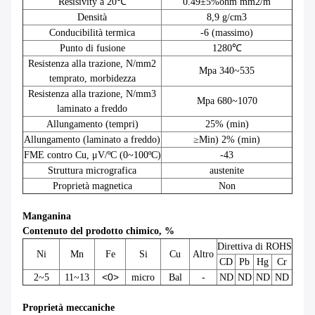
Resisivity a 20℃
0.49±5%ohm mm2/m
Densità
8,9 g/cm3
Conducibilità termica
-6 (massimo)
Punto di fusione
1280℃
Resistenza alla trazione, N/mm2
Mpa 340~535
temprato, morbidezza
Resistenza alla trazione, N/mm3
Mpa 680~1070
laminato a freddo
Allungamento (tempri)
25% (min)
Allungamento (laminato a freddo)
≥Min) 2% (min)
FME contro Cu, μV/ºC (0~100ºC)
-43
Struttura micrografica
austenite
Proprietà magnetica
Non
Manganina
Contenuto del prodotto chimico, %
Direttiva di ROHS
Ni
Mn
Fe
Si
Cu
Altro
CD
Pb
Hg
Cr
<0>
2~5
11~13
micro
Bal
-
ND
ND
ND
ND
Proprietà meccaniche