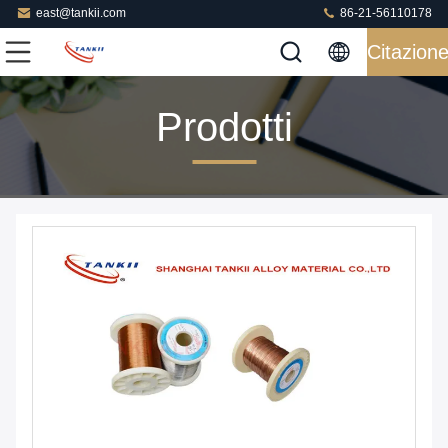
east@tankii.com
86-21-56110178
Citazion
Prodotti