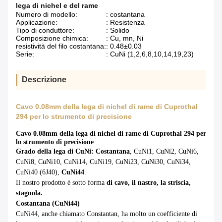
lega di nichel e del rame
Numero di modello:
: costantana
Applicazione:
: Resistenza
Tipo di conduttore:
: Solido
Composizione chimica:
: Cu, mn, Ni
resistività del filo costantana:
: 0.48±0.03
Serie:
: CuNi (1,2,6,8,10,14,19,23)
Descrizione
Cavo 0.08mm della lega di nichel di rame di Cuprothal
294 per lo strumento di precisione
Cavo 0.08mm della lega di nichel di rame di Cuprothal 294 per
lo strumento di precisione
Grado della lega di CuNi:
Costantana
, CuNi1, CuNi2, CuNi6,
CuNi8, CuNi10, CuNi14, CuNi19, CuNi23, CuNi30, CuNi34,
CuNi40 (6J40),
CuNi44
.
Il nostro prodotto è sotto forma
di cavo, il nastro, la striscia,
stagnola.
Costantana (CuNi44)
CuNi44, anche chiamato Constantan, ha molto un coefficiente di