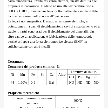
bassa temperatura, un'alta resistenza elettrica, un'alta duttilità e le
proprietà di corrosione. È adatto ad uso alle temperature fino a
600°C (1110°F). Poichè una lega molto malleabile e molto duttile,
ha una resistenza molto buona all'ossidazione.
La lega è non magnetica. È adatto a resistenze elettriche, a
potenziometri, a cavi di riscaldamento, a cavi di riscaldamento ed a
stuoie. I nastri sono usati per il riscaldamento dei bimetalli. Un
altro campo di applicazione è fabbricazione delle termocoppie
perché sviluppa una forza elettromotrice elevata (EMF) in
collaborazione con altri metalli
Costantana
Contenuto del prodotto chimico, %
Direttiva di ROHS
Ni
Mn
Fe
Si
Cu
Altro
CD
Pb
Hg
Cr
44
1,50%
0,5
-
Bal
-
ND
ND
ND
ND
Proprietà meccaniche
Impiegati massimi di servizio
400℃
continuo