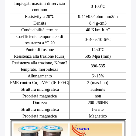
Impiegati massimi di servizio
0-100℃
continuo
Resisivity a 20℃
0.44±0.04ohm mm2/m
Densità
8,4 g/cm3
Conducibilità termica
40 KJ/m·h·℃
Coefficiente temporaneo di
0~40α×10-6/ºC
resistenza a ºC 20
Punto di fusione
1450℃
Resistenza alla trazione (dura)
585 Mpa (min)
Resistenza alla trazione, N/mm2
390-535
temprato, morbidezza
Allungamento
6~15%
FME contro Cu, μV/ºC (0~100ºC)
2 (massimo)
Struttura micrografica
austenite
Proprietà magnetica
non
Durezza
200-260HB
Struttura micrografica
Ferrite
Proprietà magnetica
Magnetico