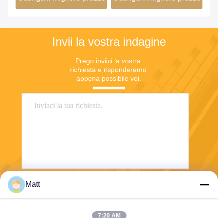
Invii la vostra indagine
Prego inviici la vostra 
richiesta e risponderemo 
appena possibile voi.
Matt
Invii
7:20 AM