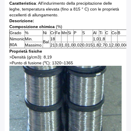
Caratteristica
: All'indurimento della precipitazione delle
leghe, temperatura elevata (fino a 815 ° C) con le proprietà
eccellenti di allungamento.
Descrizione:
Composizione chimica
(%)
Grado
%
Ni
Cr
Fe
Mn
Si
P
S
Al
Ti
C
Co
B
Z
Nimonic
Min.
18
1,0
1,8
Bal.
80A
Massimo.
21
3,0
1,0
1,0
0,02
0,015
1,8
2,7
0,1
2,0
0,008
0
Proprietà fisiche
>Densità (g/cm3): 8,19
>Punto di fusione (℃): 1320~1365