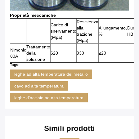
Proprietà meccaniche
Resistenza
Carico di
alla
Allungamento,
Durez
snervamento
trazione
%
HB
(Mpa)
(Mpa)
Trattamento
Nimonic
della
620
930
≤20
80A
soluzione
Tags:
leghe ad alta temperatura del metallo
cavo ad alta temperatura
leghe d'acciaio ad alta temperatura
Simili prodotti