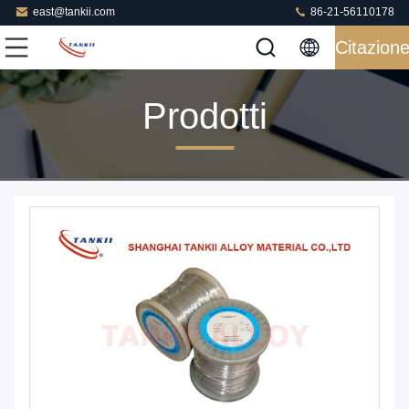
east@tankii.com
86-21-56110178
Citazion
Prodotti