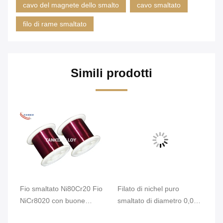
cavo del magnete dello smalto
cavo smaltato
filo di rame smaltato
Simili prodotti
vi
ad
Fio smaltato Ni80Cr20 Fio
Filato di nichel puro
Fi
ori
NiCr8020 con buone
smaltato di diametro 0,08
sm
con
prestazioni di isolamento
mm a 240 °C per
ni