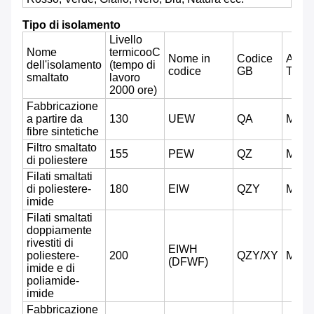
Tipo di isolamento
Livello
Nome
termico
oC
Nome in
Codice
ANSI
dell'isolamento
(tempo di
codice
GB
TYP
smaltato
lavoro
2000 ore)
Fabbricazione
a partire da
130
UEW
QA
MW7
fibre sintetiche
Filtro smaltato
155
PEW
QZ
MW5
di poliestere
Filati smaltati
di poliestere-
180
EIW
QZY
MW3
imide
Filati smaltati
doppiamente
rivestiti di
EIWH
poliestere-
200
QZY/XY
MW3
(DFWF)
imide e di
poliamide-
imide
Fabbricazione