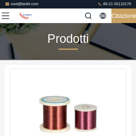
east@tankii.com
86-21-56110178
Citazion
Prodotti