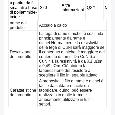
a partire da fili
Altre
smaltati a base
220
QXY
MW8
informazioni
di poliammide-
imide
nome del
Acciaio a caldo
prodotto
La lega di rame e nichel è costituita
principalmente da rame e
nichel.Normalmente la resistività
della lega di CuNi sarà maggiore se
Descrizione
il contenuto di nichel è maggiore del
del prodotto
contenuto di rame. Da CuNi6 a
CuNi44, la resistività è da 0,1 μΩm
a 0,49 μΩm. Ciò aiuterà la
fabbricazione del resistore a
scegliere il filo in lega più adatto.
A proposito, il filo di rame e nichel è
facile da saldare e facile da
Caratteristiche
fabbricare, quindi può essere
del prodotto
realizzato in molte forme e
ampiamente utilizzato in tutti i
settori.