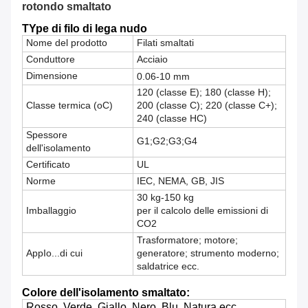
rotondo smaltato
T
Ype di filo di lega nudo
Nome del prodotto
Filati smaltati
Conduttore
Acciaio
Dimensione
0.06-10 mm
120 (classe E); 180 (classe H);
Classe termica (oC)
200 (classe C); 220 (classe C+);
240 (classe HC)
Spessore
G1;G2;G3;G4
dell'isolamento
Certificato
UL
Norme
IEC, NEMA, GB, JIS
30 kg-150 kg
Imballaggio
per il calcolo delle emissioni di
CO2
Trasformatore; motore;
App
Io...
di cui
generatore; strumento moderno;
saldatrice ecc.
Colore dell'isolamento smaltato:
Rosso, Verde, Giallo, Nero, Blu, Natura ecc.