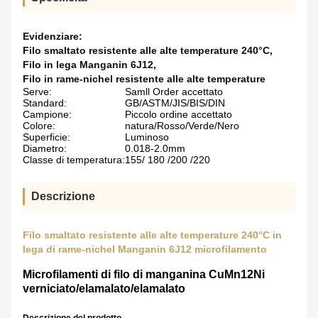
Evidenziare:
Filo smaltato resistente alle alte temperature 240°C
,
Filo in lega Manganin 6J12
,
Filo in rame-nichel resistente alle alte temperature
Serve:
Samll Order accettato
Standard:
GB/ASTM/JIS/BIS/DIN
Campione:
Piccolo ordine accettato
Colore:
natura/Rosso/Verde/Nero
Superficie:
Luminoso
Diametro:
0.018-2.0mm
Classe di temperatura:
155/ 180 /200 /220
Descrizione
Filo smaltato resistente alle alte temperature 240°C in
lega di rame-nichel Manganin 6J12 microfilamento
Microfilamenti di filo di manganina CuMn12Ni
verniciato/elamalato/elamalato