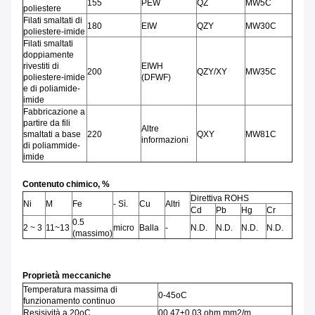
155
PEW
QZ
MW5C
poliestere
Filati smaltati di
180
EIW
QZY
MW30C
poliestere-imide
Filati smaltati
doppiamente
rivestiti di
EIWH
200
QZY/XY
MW35C
poliestere-imide
(DFWF)
e di poliamide-
imide
Fabbricazione a
partire da fili
Altre
smaltati a base
220
QXY
MW81C
informazioni
di poliammide-
imide
Contenuto chimico, %
Direttiva ROHS
Ni
M
Fe
- Sì.
Cu
Altri
Cd
Pb
Hg
Cr
0.5
2 ~ 3
11~13
micro
Balla
-
N.D.
N.D.
N.D.
N.D.
(massimo)
Proprietà meccaniche
Temperatura massima di
0-45oC
funzionamento continuo
Resisività a 20oC
00,47±0,03 ohm mm2/m