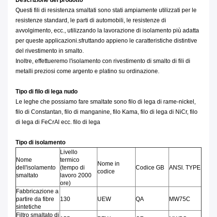
Descrizione del prodotto
Questi fili di resistenza smaltati sono stati ampiamente utilizzati per le
resistenze standard, le parti di automobili, le resistenze di
avvolgimento, ecc., utilizzando la lavorazione di isolamento più adatta
per queste applicazioni.sfruttando appieno le caratteristiche distintive
del rivestimento in smalto.
Inoltre, effettueremo l'isolamento con rivestimento di smalto di fili di
metalli preziosi come argento e platino su ordinazione.
Tipo di filo di lega nudo
Le leghe che possiamo fare smaltate sono filo di lega di rame-nickel,
filo di Constantan, filo di manganine, filo Kama, filo di lega di NiCr, filo
di lega di FeCrAl ecc. filo di lega
Tipo di isolamento
Livello
Nome
termico
Nome in
dell'isolamento
(tempo di
Codice GB
ANSI. TYPE
codice
smaltato
lavoro 2000
ore)
Fabbricazione a
partire da fibre
130
UEW
QA
MW75C
sintetiche
Filtro smaltato di