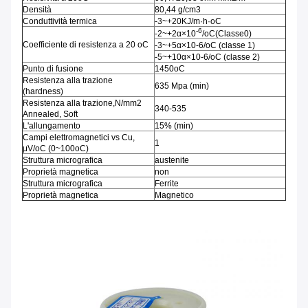
Densità
80,44 g/cm3
Conduttività termica
-3~+20KJ/m·h·oC
-6
-2~+2α×10
/oC(Classe0)
Coefficiente di resistenza a 20 oC
-3~+5α×10-6/oC (classe 1)
-5~+10α×10-6/oC (classe 2)
Punto di fusione
1450oC
Resistenza alla trazione
635 Mpa (min)
(hardness)
Resistenza alla trazione,N/mm2
340-535
Annealed, Soft
L'allungamento
15% (min)
Campi elettromagnetici vs Cu,
1
μV/oC (0~100oC)
Struttura micrografica
austenite
Proprietà magnetica
non
Struttura micrografica
Ferrite
Proprietà magnetica
Magnetico