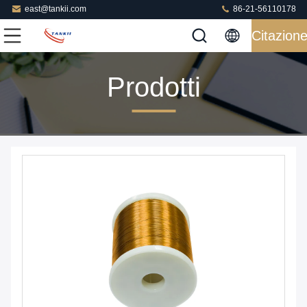
east@tankii.com
86-21-56110178
Citazion
Prodotti