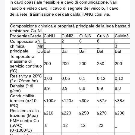
in cavo coassiale flessibile e cavo di comunicazione, vari
l'audio e video cavo, il cavo di segnale del veicolo, il cavo
della rete, trasmissione dei dati cabla il ANG così via.
Composizione chimica e proprietà principale della lega bassa di
resistenza Cu-Ni
PropertiesGrade
CuNi1
CuNi2
CuNi6
CuNi8
CuMn3
C
Ni
1
2
6
8
_
1
Composizione
chimica
Mn
_
_
_
_
3
_
principale
Cu
Bal
Bal
Bal
Bal
Bal
B
Temperatura
massima di
200
200
200
250
200
2
servizio continuo
(ºC)
Resisivity a 20ºC
0,03
0,05
0,1
0,12
0,12
0
(² di Ω*mm /m)
Densità (³ di
8,9
8,9
8,9
8,9
8,8
8
g/cm)
Conducibilità
termica (α×10-
<100>
<120>
<60>
<57>
<38>
<
6ºC)
Resistenza alla
≥210
≥220
≥250
≥270
≥290
≥
trazione (Mpa)
FME contro Cu
(μVºC)
-8
-12
-12
-22
_
-
(0~1000ºC)