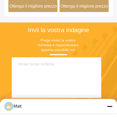
temprato
zzo
Ottenga il migliore prezzo
Ottenga il migliore prezzo
Ot
Invii la vostra indagine
Prego inviici la vostra 
richiesta e risponderemo 
appena possibile voi.
Matt
Invii