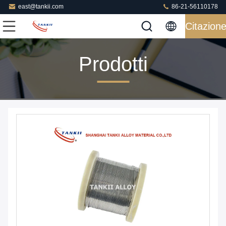
east@tankii.com
86-21-56110178
Citazion
Prodotti