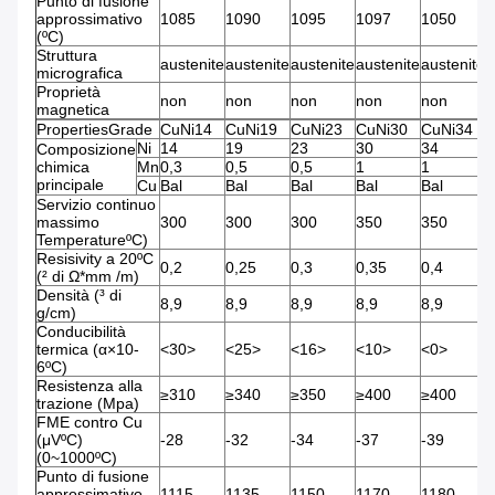
Punto di fusione
approssimativo
1085
1090
1095
1097
1050
1
(ºC)
Struttura
austenite
austenite
austenite
austenite
austenite
a
micrografica
Proprietà
non
non
non
non
non
n
magnetica
PropertiesGrade
CuNi14
CuNi19
CuNi23
CuNi30
CuNi34
C
Ni
14
19
23
30
34
4
Composizione
chimica
Mn
0,3
0,5
0,5
1
1
1
principale
Cu
Bal
Bal
Bal
Bal
Bal
B
Servizio continuo
massimo
300
300
300
350
350
4
TemperatureºC)
Resisivity a 20ºC
0,2
0,25
0,3
0,35
0,4
0
(² di Ω*mm /m)
Densità (³ di
8,9
8,9
8,9
8,9
8,9
8
g/cm)
Conducibilità
termica (α×10-
<30>
<25>
<16>
<10>
<0>
<
6ºC)
Resistenza alla
≥310
≥340
≥350
≥400
≥400
≥
trazione (Mpa)
FME contro Cu
(μVºC)
-28
-32
-34
-37
-39
-
(0~1000ºC)
Punto di fusione
approssimativo
1115
1135
1150
1170
1180
1