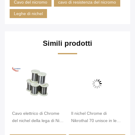
Cavo del nicromo
cavo di resistenza del nicromo
Leghe di nichel
Simili prodotti
Cavo elettrico di Chrome
Il nichel Chrome di
Di
la
del nichel della lega di Nicr
Nikrothal 70 unisce in lega
He
di resistenza di karmi 6j22
non magnetico ossidato
W