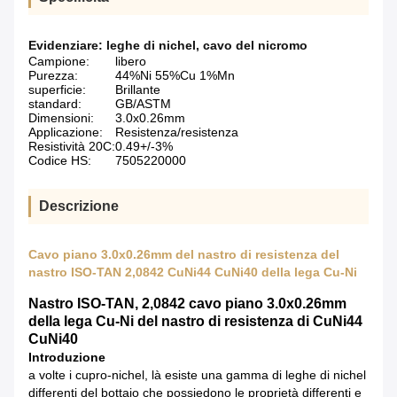
Evidenziare:
leghe di nichel
,
cavo del nicromo
Campione:
libero
Purezza:
44%Ni 55%Cu 1%Mn
superficie:
Brillante
standard:
GB/ASTM
Dimensioni:
3.0x0.26mm
Applicazione:
Resistenza/resistenza
Resistività 20C:
0.49+/-3%
Codice HS:
7505220000
Descrizione
Cavo piano 3.0x0.26mm del nastro di resistenza del
nastro ISO-TAN 2,0842 CuNi44 CuNi40 della lega Cu-Ni
Nastro ISO-TAN, 2,0842 cavo piano 3.0x0.26mm
della lega Cu-Ni del nastro di resistenza di CuNi44
CuNi40
Introduzione
a volte i cupro-nichel, là esiste una gamma di leghe di nichel
differenti del bottaio che possiedono le proprietà differenti e