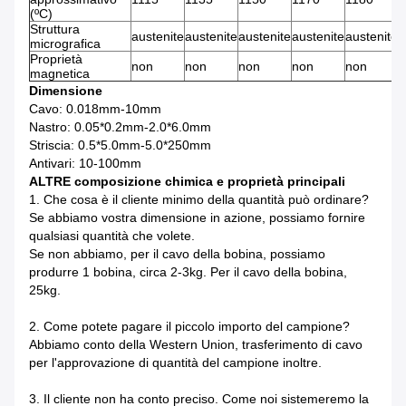
(ºC)
Struttura
austenite
austenite
austenite
austenite
austenite
a
micrografica
Proprietà
non
non
non
non
non
n
magnetica
Dimensione
Cavo: 0.018mm-10mm
Nastro: 0.05*0.2mm-2.0*6.0mm
Striscia: 0.5*5.0mm-5.0*250mm
Antivari: 10-100mm
ALTRE composizione chimica e proprietà principali
1.
Che cosa è il cliente minimo della quantità può ordinare?
Se abbiamo vostra dimensione in azione, possiamo fornire
qualsiasi quantità che volete.
Se non abbiamo, per il cavo della bobina, possiamo
produrre 1 bobina, circa 2-3kg. Per il cavo della bobina,
25kg.
2. Come potete pagare il piccolo importo del campione?
Abbiamo conto della Western Union, trasferimento di cavo
per l'approvazione di quantità del campione inoltre.
3. Il cliente non ha conto preciso. Come noi sistemeremo la