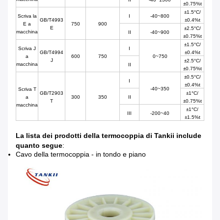
±0.75%t
±1.5°C/
Scriva la
I
-40~800
GB/T4993
±0.4%t
E a
750
900
E
±2.5°C/
macchina
II
-40~900
±0.75%t
±1.5°C/
Scriva J
I
GB/T4994
±0.4%t
a
600
750
0~750
J
±2.5°C/
macchina
II
±0.75%t
±0.5°C/
I
±0.4%t
-40~350
Scriva T
GB/T2903
±1°C/
a
300
350
II
T
±0.75%t
macchina
±1°C/
III
-200~40
±1.5%t
La lista dei prodotti della termocoppia di Tankii include
quanto segue
:
Cavo della termocoppia - in tondo e piano