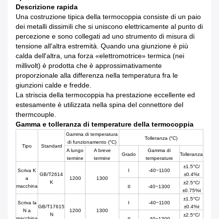
Descrizione rapida
Una costruzione tipica della termocoppia consiste di un paio
dei metalli dissimili che si uniscono elettricamente al punto di
percezione e sono collegati ad uno strumento di misura di
tensione all'altra estremità. Quando una giunzione è più
calda dell'altra, una forza «elettromotrice» termica (nei
millivolt) è prodotta che è approssimativamente
proporzionale alla differenza nella temperatura fra le
giunzioni calde e fredde.
La striscia della termocoppia ha prestazione eccellente ed
estesamente è utilizzata nella spina del connettore del
thermcouple.
Gamma e tolleranza di temperature della termocoppia
Gamma di temperatura
Tolleranza (°C)
di funzionamento (°C)
Tipo
Standard
A lungo
A breve
Gamma di
Grado
Tolleranza
termine
termine
temperature
±1.5°C/
Scriva K
I
-40~1100
GB/T2614
±0.4%t
a
1200
1300
K
±2.5°C/
macchina
II
-40~1300
±0.75%t
±1.5°C/
Scriva la
I
-40~1100
GB/T17615
±0.4%t
N a
1200
1300
N
±2.5°C/
macchina
II
-40~1300