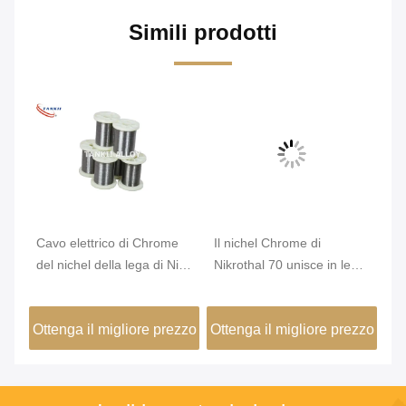
Simili prodotti
Cavo elettrico di Chrome
Il nichel Chrome di
Di
la
del nichel della lega di Nicr
Nikrothal 70 unisce in lega
He
di resistenza di karmi 6j22
non magnetico ossidato
W
temprato
zzo
Ottenga il migliore prezzo
Ottenga il migliore prezzo
Ot