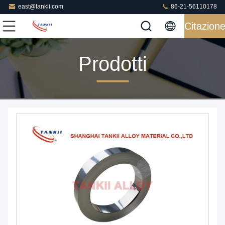
east@tankii.com
86-21-56110178
Citazion
Prodotti