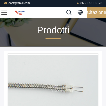
east@tankii.com
86-21-56110178
Citazion
Prodotti