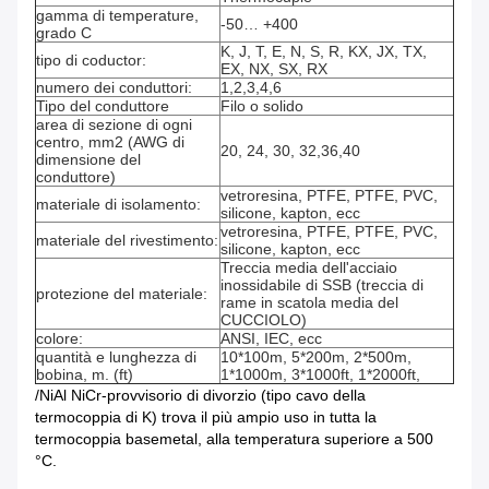
gamma di temperature,
-50… +400
grado C
K, J, T, E, N, S, R, KX, JX, TX,
tipo di coductor:
EX, NX, SX, RX
numero dei conduttori:
1,2,3,4,6
Tipo del conduttore
Filo o solido
area di sezione di ogni
centro, mm2 (AWG di
20, 24, 30, 32,36,40
dimensione del
conduttore)
vetroresina, PTFE, PTFE, PVC,
materiale di isolamento:
silicone, kapton, ecc
vetroresina, PTFE, PTFE, PVC,
materiale del rivestimento:
silicone, kapton, ecc
Treccia media dell'acciaio
inossidabile di SSB (treccia di
protezione del materiale:
rame in scatola media del
CUCCIOLO)
colore:
ANSI, IEC, ecc
quantità e lunghezza di
10*100m, 5*200m, 2*500m,
bobina, m. (ft)
1*1000m, 3*1000ft, 1*2000ft,
/NiAl NiCr-provvisorio di divorzio (tipo cavo della
termocoppia di K) trova il più ampio uso in tutta la
termocoppia basemetal, alla temperatura superiore a 500
°C.