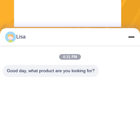
Lisa
Invii
4:31 PM
Good day, what product are you looking for?
Shanghai Tankii Alloy Material Co.,Ltd
east@tankii.com
86-21-56110178
1900 Mudanjiang Road, dist
retto di Baoshan, 201999, S
hanghai, Cina