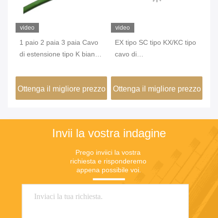
video
video
vi
1 paio 2 paia 3 paia Cavo
EX tipo SC tipo KX/KC tipo
24
di estensione tipo K bianco
cavo di
ha
e verde classe 1 standard
estensione/compensazione
sc
IEC utilizzato per centrale
con schermatura a treccia
te
zzo
Ottenga il migliore prezzo
Ottenga il migliore prezzo
Ot
termoelettrica
di rame
Invii la vostra indagine
Prego inviici la vostra 
richiesta e risponderemo 
appena possibile voi.