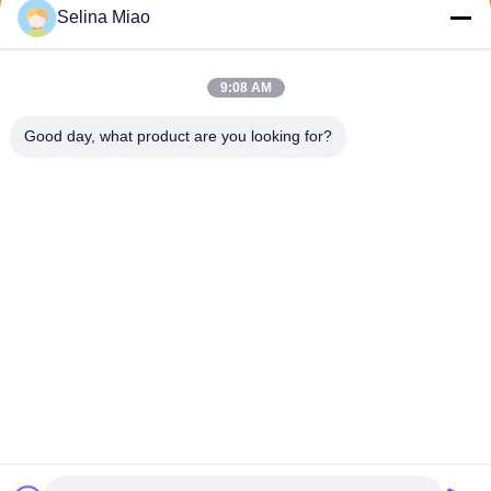
Selina Miao
Invii
9:08 AM
Good day, what product are you looking for?
Shanghai Tankii Alloy Material Co.,Ltd
east@tankii.com
86-21-56110178
1900 Mudanjiang Road, dist
retto di Baoshan, 201999, S
hanghai, Cina
Buona qualità della Cina Rame nichel Alloy Wire Fornitore. © di Copyright
2026 Shanghai Tankii Alloy Material Co.,Ltd . Tutti i diritti riservati.