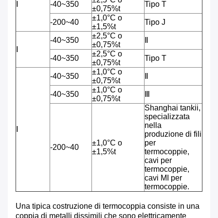
Ⅰ
-40~350
Tipo T
±0,75%t
±1,0°C o
-200~40
Tipo J
±1,5%t
±2,5°C o
-40~350
Ⅱ
±0,75%t
Ⅰ
±2,5°C o
-40~350
Tipo T
±0,75%t
±1,0°C o
-40~350
Ⅱ
±0,75%t
±1,0°C o
-40~350
Ⅲ
±0,75%t
Shanghai tankii,
specializzata
nella
Ⅰ
produzione di fili
±1,0°C o
per
-200~40
±1,5%t
termocoppie,
cavi per
termocoppie,
cavi MI per
termocoppie.
Una tipica costruzione di termocoppia consiste in una
coppia di metalli dissimili che sono elettricamente