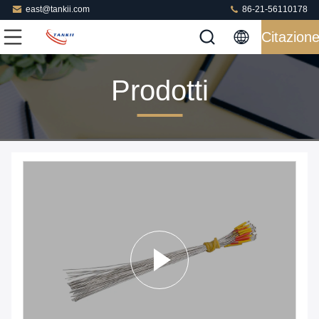
east@tankii.com
86-21-56110178
Citazion
Prodotti