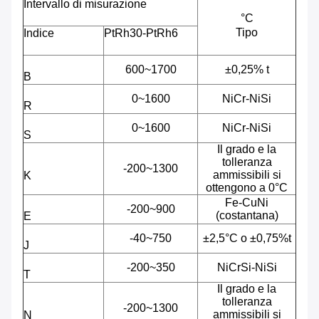
Intervallo di misurazione
°C
Tipo
Indice
PtRh30-PtRh6
600~1700
±0,25% t
B
0~1600
NiCr-NiSi
R
0~1600
NiCr-NiSi
S
Il grado e la
tolleranza
-200~1300
ammissibili si
K
ottengono a 0°C
Fe-CuNi
-200~900
(costantana)
E
-40~750
±2,5°C o ±0,75%t
J
-200~350
NiCrSi-NiSi
T
Il grado e la
tolleranza
-200~1300
ammissibili si
N