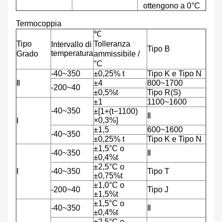
ottengono a 0°C
Termocoppia
℃
Tipo
Tolleranza
Intervallo di
Tipo B
temperatura
Grado
ammissibile /
°C
-40~350
±0,25% t
Tipo K e Tipo N
Ⅱ
±4
800~1700
-200~40
±0,5%t
Tipo R(S)
±1
1100~1600
-40~350
±[1+(t−1100)
Ⅱ
×0,3%]
Ⅰ
±1,5
600~1600
-40~350
±0,25% t
Tipo K e Tipo N
±1,5°C o
-40~350
Ⅱ
±0,4%t
±2,5°C o
Ⅰ
-40~350
Tipo T
±0,75%t
±1,0°C o
-200~40
Tipo J
±1,5%t
±1,5°C o
-40~350
Ⅱ
±0,4%t
±2,5°C o