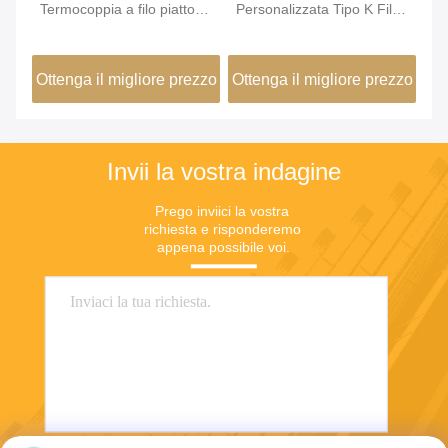
o
Termocoppia a filo piatto
Personalizzata Tipo K Filo
te
su misura tipo K per
Piatto (0.8*2.4mm)
ra
a
accessori sensore
Utilizzata Per Accessori
me
zzo
Ottenga il migliore prezzo
Ottenga il migliore prezzo
Ot
Sensori
te
pr
Invii la vostra indagine
Prego inviici la vostra 
richiesta e risponderemo 
appena possibile voi.