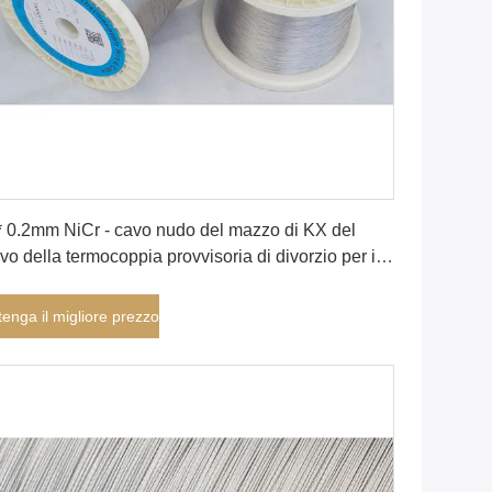
Ottenga il migliore prezzo
* 0.2mm NiCr - cavo nudo del mazzo di KX del
vo della termocoppia provvisoria di divorzio per il
nsore di termocoppia
tenga il migliore prezzo