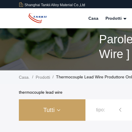
Shanghai Tankii Alloy Material Co.,Ltd
Casa
Prodotti
Parol
Wire ]
/
/
Thermocouple Lead Wire Produttore Onl
Casa.
Prodotti
thermocouple lead wire
Tutti
tipo:
Rame nichel Alloy Wire