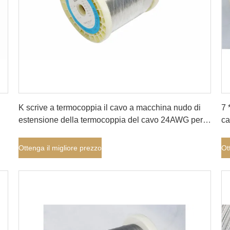
Ottenga il migliore prezzo
K scrive a termocoppia il cavo a macchina nudo di
7 
estensione della termocoppia del cavo 24AWG per
ca
l'industria chimica
se
Ottenga il migliore prezzo
Ot