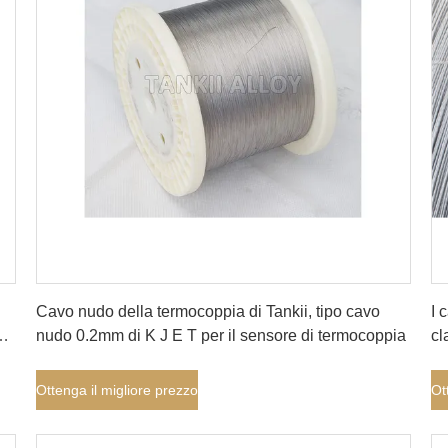
Ottenga il migliore prezzo
Cavo nudo della termocoppia di Tankii, tipo cavo
I 
nudo 0.2mm di K J E T per il sensore di termocoppia
cl
se
Ottenga il migliore prezzo
Ot