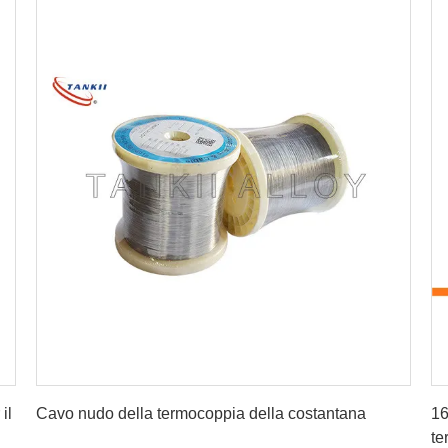
Ottenga il migliore prezzo
il
Cavo nudo della termocoppia della costantana
16
te