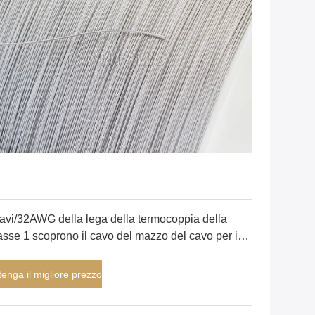
Ottenga il migliore prezzo
cavi/32AWG della lega della termocoppia della
asse 1 scoprono il cavo del mazzo del cavo per i
nsori
tenga il migliore prezzo