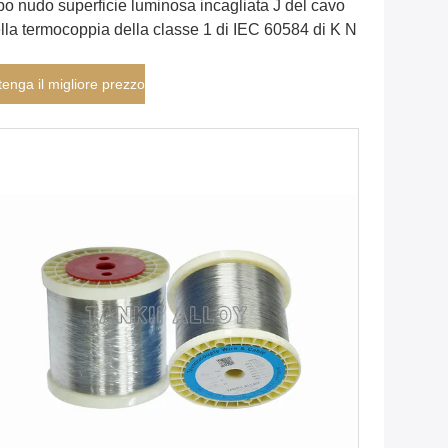
po nudo superficie luminosa incagliata J del cavo
lla termocoppia della classe 1 di IEC 60584 di K N
tenga il migliore prezzo