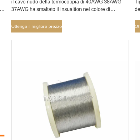
il cavo nudo della termocoppia di 40AWG 38AWG
Ti
37AWG ha smaltato il insualtion nel colore di
de
porpora e di verde blu
Ottenga il migliore prezzo
Ot