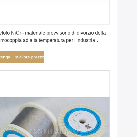
Ottenga il migliore prezzo
efolo NiCr - materiale provvisorio di divorzio della
rmocoppia ad alta temperatura per l'industria
derurgica
tenga il migliore prezzo