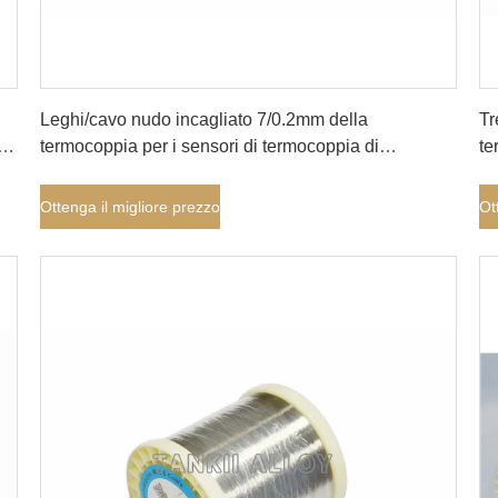
Ottenga il migliore prezzo
Leghi/cavo nudo incagliato 7/0.2mm della
Tr
KN
termocoppia per i sensori di termocoppia di
te
a
violazione
si
Ottenga il migliore prezzo
Ot