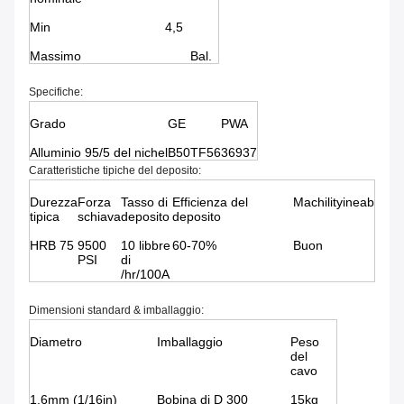
Min
4,5
Massimo
Bal.
Specifiche:
Grado
GE
PWA
Alluminio 95/5 del nichel
B50TF56
36937
Caratteristiche tipiche del deposito:
Durezza
Forza
Tasso di
Efficienza del
Machilityineab
tipica
schiava
deposito
deposito
HRB 75
9500
10 libbre
60-70%
Buon
PSI
di
/hr/100A
Dimensioni standard & imballaggio:
Diametro
Imballaggio
Peso
del
cavo
1.6mm (1/16in)
Bobina di D 300
15kg