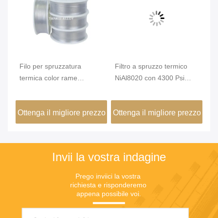
Filo per spruzzatura
Filtro a spruzzo termico
Fi
termica color rame
NiAl8020 con 4300 Psi
Ni
NiAl95/5 con resistenza di
Strength Bond 70%
al
i
adesione di 4300 Psi e
Deposit Efficiency e finitura
re
zzo
Ottenga il migliore prezzo
Ottenga il migliore prezzo
Ot
norma BS EN14640
superficiale liscia
43
su
Invii la vostra indagine
Prego inviici la vostra 
richiesta e risponderemo 
appena possibile voi.