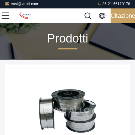
east@tankii.com
86-21-56110178
Citazion
Prodotti