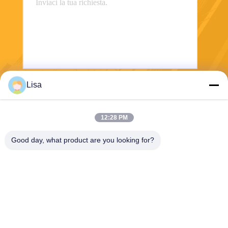
Lisa
Invii
12:28 PM
Good day, what product are you looking for?
Shanghai Tankii Alloy Material Co.,Ltd
east@tankii.com
86-21-56110178
1900 Mudanjiang Road, dist