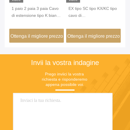
1 paio 2 paia 3 paia Cavo
EX tipo SC tipo KX/KC tipo
24
di estensione tipo K bianco
cavo di
ha
e verde classe 1 standard
estensione/compensazione
sc
IEC utilizzato per centrale
con schermatura a treccia
te
zzo
Ottenga il migliore prezzo
Ottenga il migliore prezzo
Ot
termoelettrica
di rame
Invii la vostra indagine
Prego inviici la vostra 
richiesta e risponderemo 
appena possibile voi.