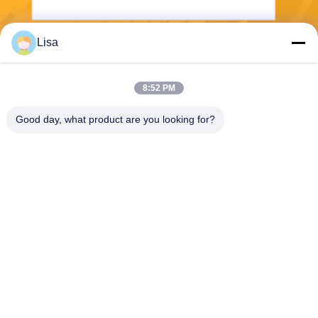
Lisa
Invii
8:52 PM
Good day, what product are you looking for?
Shanghai Tankii Alloy Material Co.,Ltd
east@tankii.com
86-21-56110178
1900 Mudanjiang Road, dist
retto di Baoshan, 201999, S
hanghai, Cina