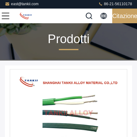
east@tankii.com
86-21-56110178
Citazion
Prodotti