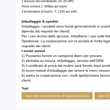
1 durezza del rivestimento: 23~25 HRC
Forza schiava 2: 60Mpa qui sopra
3 temperature di lavoro:
°C
1250
qui sotto
Imballaggio & spedire
Imballaggio: I prodotti sono forniti generalmente in scato
dipenda dai requisiti dei clienti)
Per i cavi termici dello spruzzo, imballiamo i cavi sulle bo
Spedizione: La cooperazione con la società di molta logisti
requisito dei clienti.
I nostri servizi
1) Possiamo fornire un campione libero per provare.
2) etichetta su misura, imballaggio, servizio dell'OEM
3) il certificato di prova del mulino sarà fornito dopo pro
4) buoni metodi d'imballaggio per tenere le merci ness
5) siamo la cooperazione con i molti spedizioniere famoso
clienti.
Tags:
cavo del riscaldamento di bassa tensione
cavo di 