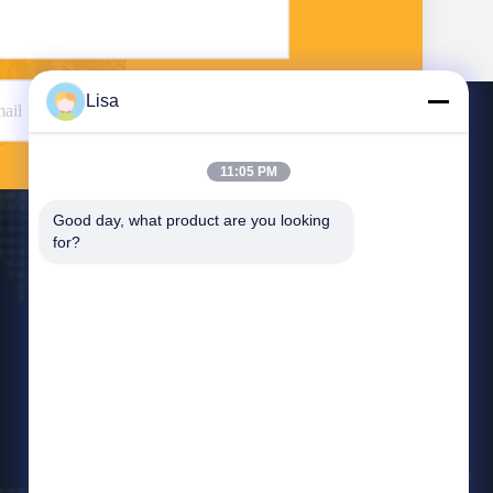
Lisa
Invii
11:05 PM
Good day, what product are you looking 
for?
Contattaci
east@tankii.com
86-21-56110178
1900 Mudanjiang Road, distretto di Baoshan,
201999, Shanghai, Cina