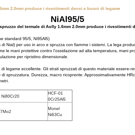
 1.6mm 2.0mm produce i rivestimenti densi e buoni di legame
NiAl95/5
o spruzzo del termale di Aolly 1.6mm 2.0mm produce i rivestimenti 
ne standard 95/5, Ni95Al5)
ga di Nial) per uso in arco e spruzza con fiamme i sistemi. La lega produ
e le mani protettive contro l'ossidazione ad alta temperatura, mani pro
lazione per ripristino dimensionale.
di legame eccellente. Gli strati spruzzati di questo materiale essere-re
leghe di spruzzatura. Durezza, macro ricoprente: Approssimativamente H
etri.
HCF-01
 Ni80Cr20
0Cr25Al5
Monel
l7Mo2
Ni63Cu