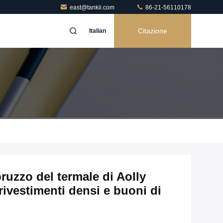
east@tankii.com
86-21-56110178
Citazione
Italian
pruzzo del termale di Aolly
ivestimenti densi e buoni di