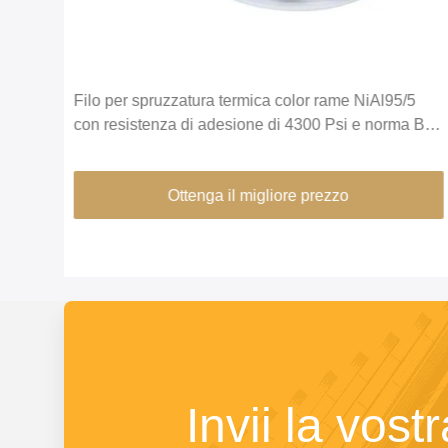
a
Filo per spruzzatura termica color rame NiAl95/5
usura
con resistenza di adesione di 4300 Psi e norma BS
00
EN14640
Ottenga il migliore prezzo
Invii la vost