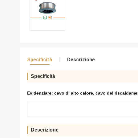
Specificità
Descrizione
Specificità
Evidenziare:
cavo di alto calore
,
cavo del riscaldame
Descrizione