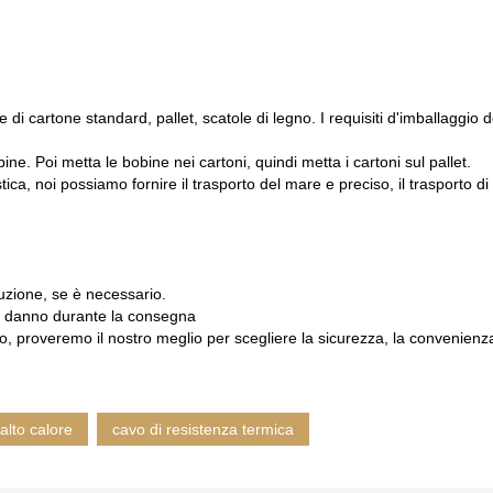
le di cartone standard, pallet, scatole di legno. I requisiti d'imballaggi
bine. Poi metta le bobine nei cartoni, quindi metta i cartoni sul pallet.
ca, noi possiamo fornire il trasporto del mare e preciso, il trasporto di 
duzione, se è necessario.
un danno durante la consegna
, proveremo il nostro meglio per scegliere la sicurezza, la convenienza,
alto calore
cavo di resistenza termica