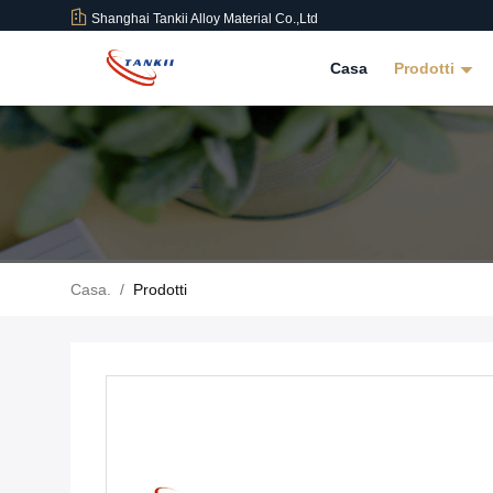
Shanghai Tankii Alloy Material Co.,Ltd
Casa
Prodotti
Casa.
/
Prodotti