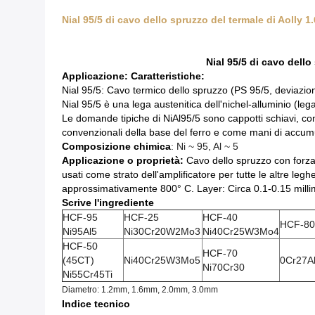
Nial 95/5 di cavo dello spruzzo del termale di Aolly
Nial 95/5 di cavo dell
Applicazione: Caratteristiche:
Nial 95/5: Cavo termico dello spruzzo (PS 95/5, deviazio
Nial 95/5 è una lega austenitica dell'nichel-alluminio (le
Le domande tipiche di NiAl95/5 sono cappotti schiavi, com
convenzionali della base del ferro e come mani di accumu
Composizione chimica
: Ni ~ 95, Al ~ 5
Applicazione o proprietà:
Cavo dello spruzzo con forza 
usati come strato dell'amplificatore per tutte le altre 
approssimativamente 800° C. Layer: Circa 0.1-0.15 millim
Scrive l'ingrediente
HCF-95
HCF-25
HCF-40
HCF-80
Ni95Al5
Ni30Cr20W2Mo3
Ni40Cr25W3Mo4
HCF-50
HCF-70
(45CT)
Ni40Cr25W3Mo5
0Cr27A
Ni70Cr30
Ni55Cr45Ti
Diametro: 1.2mm, 1.6mm, 2.0mm, 3.0mm
Indice tecnico