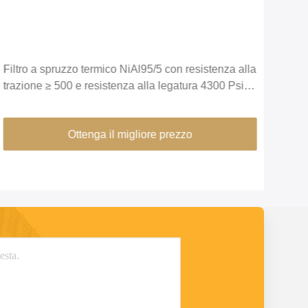
Filtro a spruzzo termico NiAl95/5 con resistenza alla
Filo
trazione ≥ 500 e resistenza alla legatura 4300 Psi
resi
per una finitura superficiale liscia
depo
Ottenga il migliore prezzo