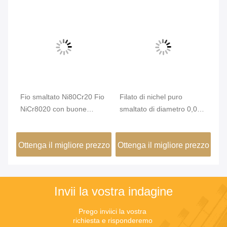
vi
ad
Fio smaltato Ni80Cr20 Fio
Filato di nichel puro
Fi
ori
NiCr8020 con buone
smaltato di diametro 0,08
sm
con
prestazioni di isolamento
mm a 240 °C per
ni
avvolgimento di
gi
zzo
Ottenga il migliore prezzo
Ottenga il migliore prezzo
Ot
componenti di micro
re
sensori per autoveicoli
te
Invii la vostra indagine
Prego inviici la vostra 
richiesta e risponderemo 