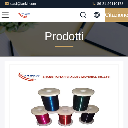
east@tankii.com
86-21-56110178
Citazion
Prodotti