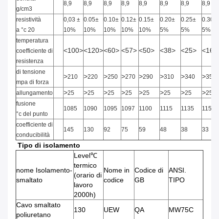
8,9
8,9
8,9
8,9
8,9
8,9
8,9
8,9
g/cm3
resistività
0,03
±
0.05±
0.10±
0.12±
0.15±
0.20±
0.25±
0.30±
a °c 20
10%
10%
10%
10%
10%
5%
5%
5%
temperatura
<100>
<120>
<60>
<57>
<50>
<38>
<25>
<16>
coefficiente di
resistenza
di tensione
>
>
>
>
>
>
>
>
210
220
250
270
290
310
340
350
mpa di forza
>
>
>
>
>
>
>
>
allungamento
25
25
25
25
25
25
25
25
fusione
1085
1090
1095
1097
1100
1115
1135
1150
°c del punto
coefficiente di
145
130
92
75
59
48
38
33
conducibilità
Tipo di isolamento
Level℃
termico
nome Isolamento-
Nome in
Codice di
ANSI.
(orario di
smaltato
codice
GB
TIPO
lavoro
2000h)
Cavo smaltato
130
UEW
QA
MW75C
poliuretano