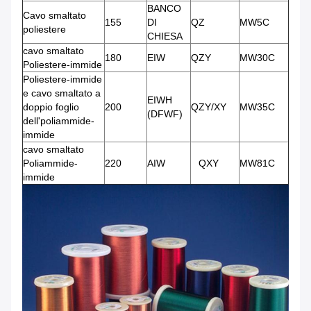
BANCO
Cavo smaltato
155
DI
QZ
MW5C
poliestere
CHIESA
cavo smaltato
180
EIW
QZY
MW30C
Poliestere-immide
Poliestere-immide
e cavo smaltato a
EIWH
doppio foglio
200
QZY/XY
MW35C
(DFWF)
dell'poliammide-
immide
cavo smaltato
Poliammide-
220
AIW
QXY
MW81C
immide