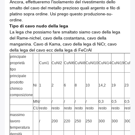
Ancora, effettueremo l'isolamento del rivestimento dello
smalto del cavo del metallo prezioso quali argento e filo di
platino sopra ordine. Usi prego questo produzione-su-
ordine.
Tipo di cavo nudo della lega
La lega che possiamo fare smaltato siamo cavo della lega
del Rame-nichel, cavo della costantana, cavo della
manganina. Cavo di Kama, cavo della lega di NiCr, cavo
della lega del cavo ecc della lega di FeCrAl
principale
proprietà
Cuni1
CuNI2
CuNI6
CuNi8
CuNI10
CuNi14
CuNi19
CuNi2
tipo
principale
prodotto
Ni
1
2
6
8
10
14,2
19
23
chimico
composizione
MN
/
/
/
/
/
0,3
0,5
0,5
CU
resto
resto
resto
resto
resto
resto
resto
resto
massimo
lavoro
/
200
220
250
250
300
300
300
temperatura
densità