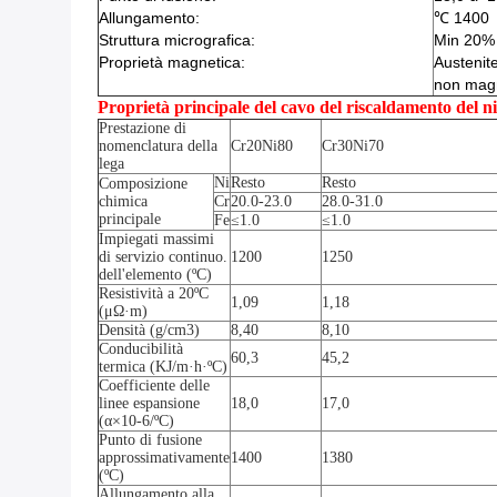
Allungamento:
℃ 1400
Struttura micrografica:
Min 20%
Proprietà magnetica:
Austenit
non mag
Proprietà principale del cavo del riscaldamento del 
Prestazione di
nomenclatura della
Cr20Ni80
Cr30Ni70
lega
Ni
Resto
Resto
Composizione
chimica
Cr
20.0-23.0
28.0-31.0
principale
Fe
≤1.0
≤1.0
Impiegati massimi
di servizio continuo.
1200
1250
dell'elemento (ºC)
Resistività a 20ºC
1,09
1,18
(μΩ·m)
Densità (g/cm3)
8,40
8,10
Conducibilità
60,3
45,2
termica (KJ/m·h·ºC)
Coefficiente delle
linee espansione
18,0
17,0
(α×10-6/ºC)
Punto di fusione
approssimativamente
1400
1380
(ºC)
Allungamento alla