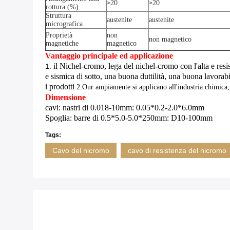
20
20
>
>
rottura (%)
Struttura
austenite
austenite
micrografica
Proprietà
non
non magnetico
magnetiche
magnetico
Vantaggio principale ed applicazione
il Nichel-cromo, lega del nichel-cromo con l'alta e resi
1.
e sismica di sotto, una buona duttilità, una buona lavorabil
i prodotti
2.Our ampiamente si applicano all'industria chimica, i
Dimensione
cavi: nastri di 0.018-10mm: 0.05*0.2-2.0*6.0mm
Spoglia: barre di 0.5*5.0-5.0*250mm: D10-100mm
Tags:
Cavo del nicromo
cavo di resistenza del nicromo