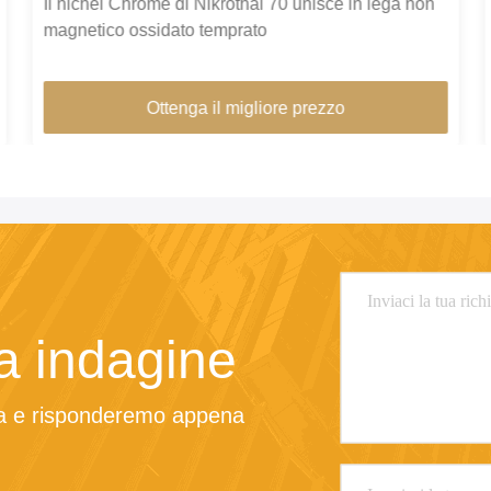
Il nichel Chrome di Nikrothal 70 unisce in lega non
magnetico ossidato temprato
Ottenga il migliore prezzo
ra indagine
sta e risponderemo appena 