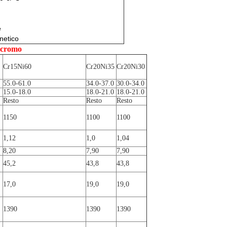
e
netico
nicromo
Cr15Ni60
Cr20Ni35
Cr20Ni30
55.0-61.0
34.0-37.0
30.0-34.0
15.0-18.0
18.0-21.0
18.0-21.0
Resto
Resto
Resto
1150
1100
1100
1,12
1,0
1,04
8,20
7,90
7,90
45,2
43,8
43,8
17,0
19,0
19,0
1390
1390
1390