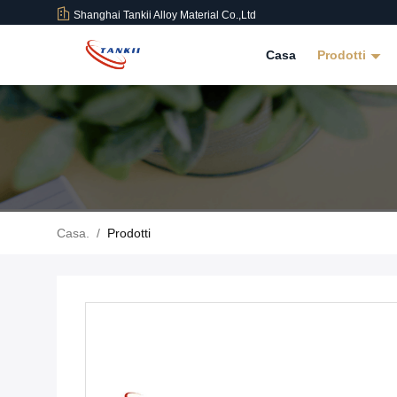
Shanghai Tankii Alloy Material Co.,Ltd
Casa
Prodotti
Casa.
/
Prodotti