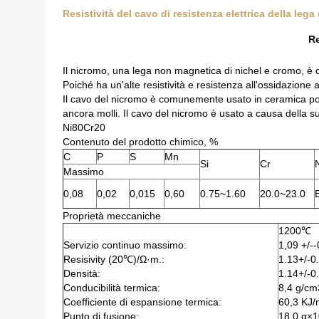
Resistività del cavo di resistenza elettrica della lega 
Re
Il nicromo, una lega non magnetica di nichel e cromo, è 
Poiché ha un'alte resistività e resistenza all'ossidazione
Il cavo del nicromo è comunemente usato in ceramica poich
ancora molli. Il cavo del nicromo è usato a causa della s
Ni80Cr20
Contenuto del prodotto chimico, %
C
P
S
Mn
Si
Cr
Massimo
0,08
0,02
0,015
0,60
0.75~1.60
20.0~23.0
B
Proprietà meccaniche
1200℃
Servizio continuo massimo:
1,09 +/-
Resisivity (20℃)/Ω·m.:
1.13+/-0.
Densità:
1.14+/-0
Conducibilità termica:
8,4 g/cm
Coefficiente di espansione termica:
60,3 KJ
Punto di fusione:
18,0 α×