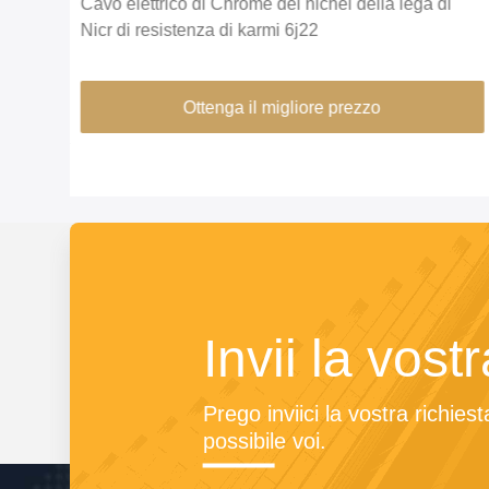
lla
Cavo elettrico di Chrome del nichel della lega di
Nicr di resistenza di karmi 6j22
Ottenga il migliore prezzo
Invii la vost
Prego inviici la vostra richie
possibile voi.