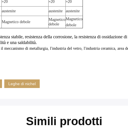
20
20
20
>
>
>
austenite
austenite
austenite
Magnetico
Magnetico
Magnetico debole
debole
debole
stenza stabile, resistenza della corrosione, la resistenza di ossidazione d
ità e una saldabilità.
l meccanismo di metallurgia, l'industria del vetro, l'industria ceramica, area de
Leghe di nichel
Simili prodotti