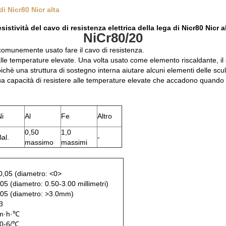
di Nicr80 Nicr alta
sistività del cavo di resistenza elettrica della lega di Nicr80 Nicr a
NiCr80/20
comunemente usato fare il cavo di resistenza.
 alle temperature elevate. Una volta usato come elemento riscaldante, il
è una struttura di sostegno interna aiutare alcuni elementi delle scult
ua capacità di resistere alle temperature elevate che accadono quando un
Ni
Al
Fe
Altro
0,50
1,0
al.
-
massimo
massimi
-0,05 (diametro: <0>
05 (diametro: 0.50-3.00 millimetri)
.05 (diametro: >3.0mm)
3
/m·h·℃
10-6/℃