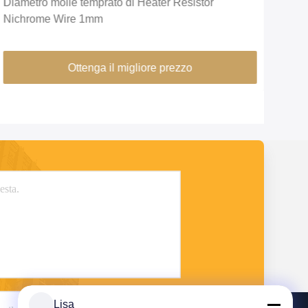
Diametro molle temprato di Heater Resistor
Lega
Nichrome Wire 1mm
dell
Str
Ottenga il migliore prezzo
Lisa