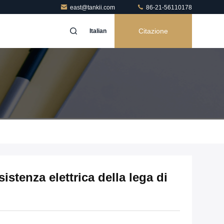
east@tankii.com
86-21-56110178
Citazione
Italian
sistenza elettrica della lega di