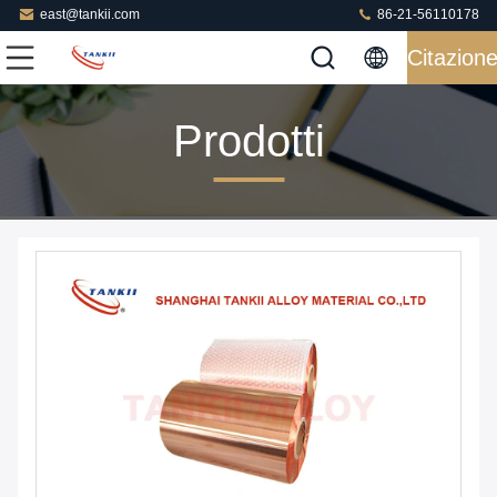
east@tankii.com
86-21-56110178
Citazion
Prodotti