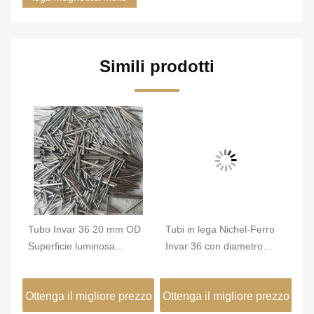
Simili prodotti
Tubo Invar 36 20 mm OD
Tubi in lega Nichel-Ferro
Tu
,2
Superficie luminosa
Invar 36 con diametro
In
ni
Stabilità dimensionale
esterno minimo di 0,2 mm
st
elevata FeNi36 Tubo di
e superficie lucida per
re
zzo
Ottenga il migliore prezzo
Ottenga il migliore prezzo
Ot
precisione in lega
elevata stabilità
pe
dimensionale negli edifici