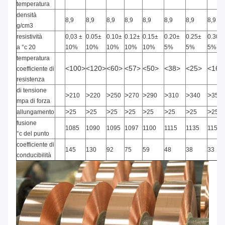
temperatura
densità
8,9
8,9
8,9
8,9
8,9
8,9
8,9
8,9
g/cm3
resistività
0,03
±
0.05±
0.10±
0.12±
0.15±
0.20±
0.25±
0.30±
a °c 20
10%
10%
10%
10%
10%
5%
5%
5%
temperatura
<100>
<120>
<60>
<57>
<50>
<38>
<25>
<16>
coefficiente di
resistenza
di tensione
>
>
>
>
>
>
>
>
210
220
250
270
290
310
340
350
mpa di forza
>
>
>
>
>
>
>
>
allungamento
25
25
25
25
25
25
25
25
fusione
1085
1090
1095
1097
1100
1115
1135
1150
°c del punto
coefficiente di
145
130
92
75
59
48
38
33
conducibilità