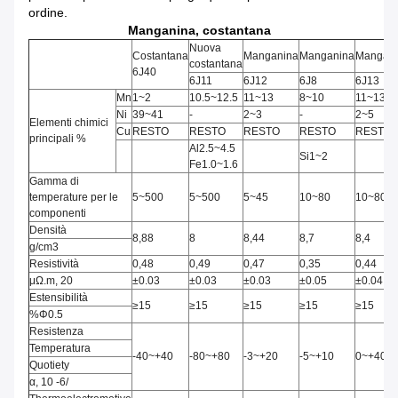
ordine.
Manganina, costantana
Nuova
Costantana
Manganina
Manganina
Mangan
costantana
6J40
6J11
6J12
6J8
6J13
Mn
1~2
10.5~12.5
11~13
8~10
11~13
Ni
39~41
-
2~3
-
2~5
Elementi chimici
Cu
RESTO
RESTO
RESTO
RESTO
RESTO
principali %
Al2.5~4.5
Si1~2
Fe1.0~1.6
Gamma di
temperature per le
5~500
5~500
5~45
10~80
10~80
componenti
Densità
8,88
8
8,44
8,7
8,4
g/cm3
Resistività
0,48
0,49
0,47
0,35
0,44
μΩ.m, 20
±0.03
±0.03
±0.03
±0.05
±0.04
Estensibilità
≥15
≥15
≥15
≥15
≥15
%Φ0.5
Resistenza
Temperatura
-40~+40
-80~+80
-3~+20
-5~+10
0~+40
Quotiety
α, 10 -6/