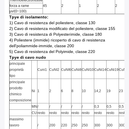
Thermoelectromotive
forza a rame
45
2
1
2
2
μv/(0~100)
Tpye di isolamento:
1)
Cavo di resistenza del poliestere, classe 130
2)
Cavo di resistenza modificato del poliestere, classe 155
3)
Cavo di resistenza di Polyesterimide, classe 180
4)
Poliestere (immide) ricoperto di cavo di resistenza
dell'poliammide-immide, classe 200
5)
Cavo di resistenza del Polyimide, classe 220
Tpye di cavo nudo
principale
proprietà
Cuni1
CuNI2
CuNI6
CuNi8
CuNI10
CuNi14
CuNi19
CuNi2
tipo
principale
prodotto
Ni
1
2
6
8
10
14,2
19
23
chimico
composizione
MN
/
/
/
/
/
0,3
0,5
0,5
CU
resto
resto
resto
resto
resto
resto
resto
resto
massimo
lavoro
/
200
220
250
250
300
300
300