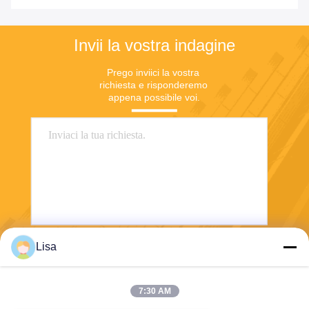
verdi
Invii la vostra indagine
Prego inviici la vostra 
richiesta e risponderemo 
appena possibile voi.
Lisa
Invii
7:30 AM