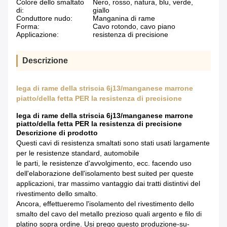
Colore dello smaltato
Nero, rosso, natura, blu, verde,
di:
giallo
Conduttore nudo:
Manganina di rame
Forma:
Cavo rotondo, cavo piano
Applicazione:
resistenza di precisione
Descrizione
lega di rame della striscia 6j13/manganese marrone
piatto/della fetta PER la resistenza di precisione
lega di rame della striscia 6j13/manganese marrone
piatto/della fetta PER la resistenza di precisione
Descrizione di prodotto
Questi cavi di resistenza smaltati sono stati usati largamente
per le resistenze standard, automobile
le parti, le resistenze d'avvolgimento, ecc. facendo uso
dell'elaborazione dell'isolamento best suited per queste
applicazioni, trar massimo vantaggio dai tratti distintivi del
rivestimento dello smalto.
Ancora, effettueremo l'isolamento del rivestimento dello
smalto del cavo del metallo prezioso quali argento e filo di
platino sopra ordine. Usi prego questo produzione-su-