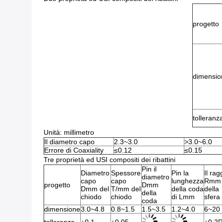
progetto
dimensio
tolleranz
Unità: millimetro
Il diametro capo
2.3~3.0
>3.0~6.0
Errore di Coaxiality
≤0.12
≤0.15
Tre proprietà ed USI compositi dei ribattini
Pin il
Diametro
Spessore
Pin la
Il rag
diametro
capo
capo
lunghezza
Rmm
progetto
Dmm
Dmm del
T/mm del
della coda
della
della
chiodo
chiodo
di Lmm
sfera
coda
dimensione
3.0~4.8
0.8~1.5
1.5~3.5
1.2~4.0
6~20