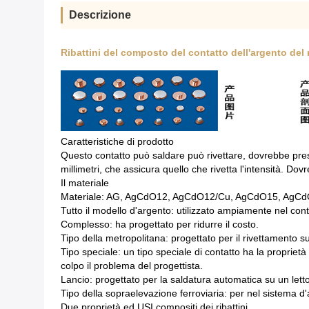
Descrizione
Ribattini del composto del contatto dell'argento del 
Caratteristiche di prodotto
Questo contatto può saldare può rivettare, dovrebbe prest
millimetri, che assicura quello che rivetta l'intensità. Do
Il materiale
Materiale: AG, AgCdO12, AgCdO12/Cu, AgCdO15, AgCd
Tutto il modello d'argento: utilizzato ampiamente nel cont
Complesso: ha progettato per ridurre il costo.
Tipo della metropolitana: progettato per il rivettamento su
Tipo speciale: un tipo speciale di contatto ha la proprie
colpo il problema del progettista.
Lancio: progettato per la saldatura automatica su un letto 
Tipo della sopraelevazione ferroviaria: per nel sistema d'
Due proprietà ed USI compositi dei ribattini