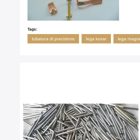
Tags:
tubatura di precisione
lega kovar
lega magne