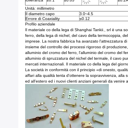
tolleranza
±0.1
±0.05
±0.2
Unità: millimetro
Il diametro capo
3.0~4.5
Errore di Coaxiality
≤0.12
Profilo aziendale
Il materiale co della lega di Shanghai Tankii., srl è una s
ferro, della lega di nichel, del cavo della termocoppia, del
imprese. La nostra fabbrica ha avanzato l'attrezzatura di
insieme del controllo dei processi rigoroso di produzione,
alluminio del cromo del ferro, l'alluminio del cromo del fer
alluminio di spruzzatura del nichel del termale, il cavo pu
mercati internazionali. Il materiale co della lega del giorn
La società in conformità con il principio «di onesto, quali
affari alla qualità tenta d'ottenere la sopravvivenza, al
ed all'estero ed i nuovi clienti anziani generali da venire a