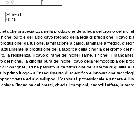
R
±2
>4.5~6.8
≤0.15
ocietà che si specializza nella produzione della lega del cromo del nichel
 nichel puro e dell'altro cavo rotondo della lega di precisione, il cavo pi
 produzione, da fusione, laminazione a caldo, laminare a freddo, disegn
 attualmente la produzione della fabbrica della cinghia del cromo del nic
ro, la resistenza, il cavo di rame del nichel, rame, il nichel, il manganese
ro del nichel, la cinghia pura del nichel, cavo della termocoppia dei prodo
o di Shanghai., srl ha passato la certificazione del sistema di qualità e 
tà in primo luogo» all'inseguimento di scientifico e innovazione tecnologi
la sopravvivenza ed allo sviluppo. L'ospitalità professionale e sincera è
 chieda l'indagine dei prezzi, chieda i campioni, negozii l'affare, la tecnol