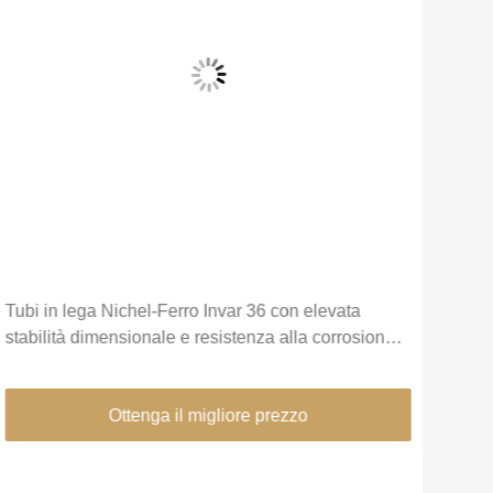
Tubi in lega Nichel-Ferro Invar 36 con elevata
Tubo
stabilità dimensionale e resistenza alla corrosione
Min.
per strumenti di precisione
Ottenga il migliore prezzo