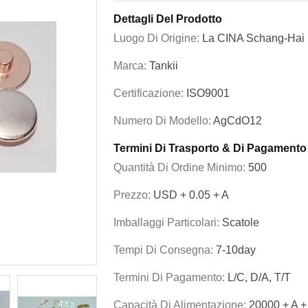
Dettagli Del Prodotto
Luogo Di Origine:
La CINA Schang-Hai
Marca:
Tankii
Certificazione:
ISO9001
Numero Di Modello:
AgCdO12
Termini Di Trasporto & Di Pagamento
Quantità Di Ordine Minimo:
500
Prezzo:
USD + 0.05 + A
Imballaggi Particolari:
Scatole
Tempi Di Consegna:
7-10day
Termini Di Pagamento:
L/C, D/A, T/T
Capacità Di Alimentazione:
20000 + A +