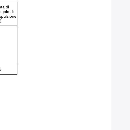
eta di
ngolo di
spulsione
)
2