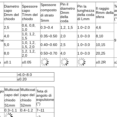
Pin il
Spessore
Diametro
Spessore
Pin la
T
diametro
Il raggio
composto
capo
capo
lunghezza
a
Dmm
Rmm della
Dmm del
T/mm del
della coda
e
di strato
della
sfera
chiodo
chiodo
di Lmm
(°
Smm
coda
0,6, 0,8,
2,5
0.3~0.4
1,2, 1,5
1.0~2.0
4,6
1,0
1,0, 1,2,
4,0
0.35~0.50
2,0
1.0~3.0
8,10
1,5
ne
9
1,0, 1,2,
5,0
0.40~0.60
2,5
1.0~3.0
10,15
1,5, 2,0
1,2, 1,2,
8,0
0.50~0.70
4,0
1.0~3.0
20,25
2,0
a
±0.1
±0.05
±0.2R
±
>6.0~8.0
≤0.20
Multicoat
Multicoat
gio
Teta di
capo del
capo del
angolo di
espulsione
chiodo
chiodo
(°)
S1mm
S2mm
0.3~1.1
0.4~1.2
7~11