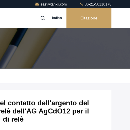
east@tankii.com
86-21-56110178
Citazione
Italian
el contatto dell'argento del
 relè dell'AG AgCdO12 per il
 di relè