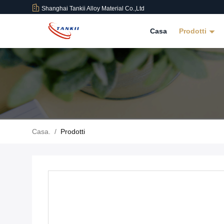
Shanghai Tankii Alloy Material Co.,Ltd
Casa
Prodotti
Casa.
/
Prodotti