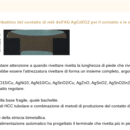
ribattino del contatto di relè dell'AG AgCdO12 per il contatto e le
are attenzione a quando rivettare rivetta la lunghezza di piede che rive
vrebbe essere l'attrezzatura rivettare di forma un insieme completo, argo
O15/Cu, AgNi10, AgNi10/Cu, AgSnO2/Cu, AgZnO, AgSnO2, AgSnO2In
atto regolare.
lla base fragile, quale bachelite.
tà di HCC tubolare e combinazione di metodi di produzione del contatto 
della striscia bimetallica.
alimentazione automatico ha progettato il terminale che rivetta più in pi