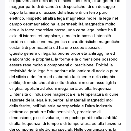
è il più versatile della lega di nichel del ferro, di un genere di
maggior parte di di varietà e di specifiche, di un dosaggio
dopo la lamiera di acciaio del silicio e di un ferro puro
elettrico. Rispetto all'altra lega magnetica molle, la lega nel
campo geomagnetico ha la permeabilità magnetica molto
alta e la forza coercitiva bassa, una certa lega inoltre ha il
ciclo di isteresi rettangolare, o molto in basso l'intensità
residua di induzione magnetica e caratteristiche magnetiche
costanti di permeabilità ed ha uno scopo speciale.
Questo genere di lega ha buone proprietà antiruggine ed
elaborando le proprietà, la forma e la dimensione possono
essere rese molto a componenti di precisione. Poiché la
resistività della lega è superiore alla lamiera di acciaio pura
del silicio e del ferro ed elaborato facilmente nella cinghia
sottile, di modo che al di sotto di alcuni micron assottigli la
cinghia, applichi ad alcuni megahertz ad alta frequenza.
L'intensità di induzione magnetica e la temperatura di curie
saturate della lega è superiori ai materiali magnetici molli
della ferrite, nell'industria aerospaziale e l'altra industria
elettronica produrre l'alte sensibilità, precisione di
dimensione, piccoli volume, con poche perdite alla stabilità
di alta frequenza, di tempo e di temperatura ed alla funzione
dei componenti elettronici speciali. Nelle comunicazioni, la