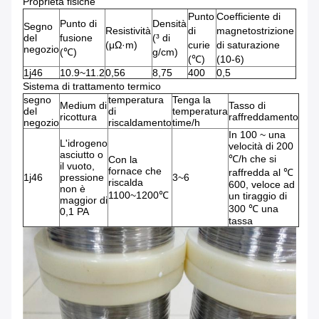
Proprietà fisiche
Punto
Coefficiente di
Punto di
Densità
Segno
Resistività
di
magnetostrizione
del
fusione
(³ di
(μΩ·m)
curie
di saturazione
negozio
(℃)
g/cm)
(℃)
(10-6)
1j46
10.9~11.2
0,56
8,75
400
0,5
Sistema di trattamento termico
segno
temperatura
Tenga la
Medium di
Tasso di
del
di
temperatura
ricottura
raffreddamento
negozio
riscaldamento
time/h
In 100 ~ una
L'idrogeno
velocità di 200
asciutto o
℃/h che si
Con la
il vuoto,
fornace che
raffredda al ℃
1j46
pressione
3~6
riscalda
600, veloce ad
non è
1100~1200℃
un tiraggio di
maggior di
300 ℃ una
0,1 PA
tassa