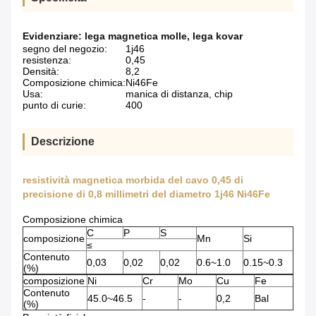
Evidenziare:
lega magnetica molle
,
lega kovar
segno del negozio:
1j46
resistenza:
0,45
Densità:
8,2
Composizione chimica:
Ni46Fe
Usa:
manica di distanza, chip
punto di curie:
400
Descrizione
resistività magnetica morbida del cavo 0,45 di
precisione di 0,8 millimetri del diametro 1j46 Ni46Fe
Composizione chimica
C
P
S
composizione
Mn
Si
≤
Contenuto
0,03
0,02
0,02
0.6~1.0
0.15~0.3
(%)
composizione
Ni
Cr
Mo
Cu
Fe
Contenuto
45.0~46.5
-
-
0,2
Bal
(%)