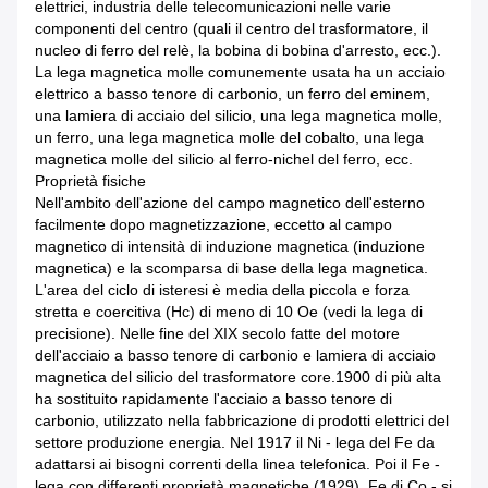
elettrici, industria delle telecomunicazioni nelle varie
componenti del centro (quali il centro del trasformatore, il
nucleo di ferro del relè, la bobina di bobina d'arresto, ecc.).
La lega magnetica molle comunemente usata ha un acciaio
elettrico a basso tenore di carbonio, un ferro del eminem,
una lamiera di acciaio del silicio, una lega magnetica molle,
un ferro, una lega magnetica molle del cobalto, una lega
magnetica molle del silicio al ferro-nichel del ferro, ecc.
Proprietà fisiche
Nell'ambito dell'azione del campo magnetico dell'esterno
facilmente dopo magnetizzazione, eccetto al campo
magnetico di intensità di induzione magnetica (induzione
magnetica) e la scomparsa di base della lega magnetica.
L'area del ciclo di isteresi è media della piccola e forza
stretta e coercitiva (Hc) di meno di 10 Oe (vedi la lega di
precisione). Nelle fine del XIX secolo fatte del motore
dell'acciaio a basso tenore di carbonio e lamiera di acciaio
magnetica del silicio del trasformatore core.1900 di più alta
ha sostituito rapidamente l'acciaio a basso tenore di
carbonio, utilizzato nella fabbricazione di prodotti elettrici del
settore produzione energia. Nel 1917 il Ni - lega del Fe da
adattarsi ai bisogni correnti della linea telefonica. Poi il Fe -
lega con differenti proprietà magnetiche (1929), Fe di Co - si