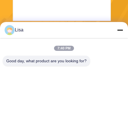
Lisa
Invii
7:40 PM
Good day, what product are you looking for?
Shanghai Tankii Alloy Material Co.,Ltd
east@tankii.com
86-21-56110178
1900 Mudanjiang Road, dist
retto di Baoshan, 201999, S
hanghai, Cina