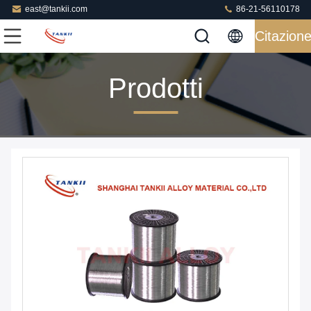
east@tankii.com
86-21-56110178
Citazion
Prodotti