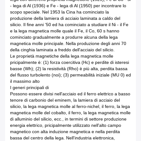
- lega di Al (1936) e Fe - lega di Al (1950) per incontrare lo
scopo speciale. Nel 1953 la Cina ha cominciato la
produzione della lamiera di acciaio laminata a caldo del
silicio. Il fine anni '50 ed ha cominciato a studiare il Ni - il Fe
e la lega magnetica molle quale il Fe, il Co, 60 s hanno
cominciato gradualmente a produrre alcuna della lega
magnetica molle principale. Nella produzione degli anni 70
della cinghia laminata a freddo dell'acciaio del silicio.
Le proprietà magnetiche della lega magnetica molle
pricipalmente è: (1) forza coercitiva (Hc) e perdite di isteresi
basse (Wh); (2) la resistività (Rho) è più alta, perdita bassa
del flusso turbolento (noi); (3) permeabilità iniziale (MU 0) ed
il massimo alto
I generi principali di
Possono essere divisi nell'acciaio ed il ferro elettrico a basso
tenore di carbonio del eminem, la lamiera di acciaio del
silicio, la lega magnetica molle al ferro-nichel, il ferro, la lega
magnetica molle del cobalto, il ferro, la lega magnetica molle
di alluminio del silicio, ecc., in termini di settore produzione
energia elettrico, pricipalmente utilizzato nell'alto campo
magnetico con alta induzione magnetica e nella perdita
bassa del centro della lega. Nell'industria elettronica,