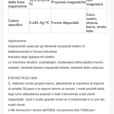
18,0 α×10-6/
non
delle linee
Proprietà magnetiche
ºC
magnetico
espansione
Cavo,
nastro,
Calore
0,440 J/g·ºC
Forme disponibili
striscia,
specifico
barra, strato,
tubo
Applicazione
Ampiamente usato per gli elementi riscaldanti elettrici in
elettrodomestici e fornaci industriali
Industria degli apparecchi elettrici
Le macchine stiratrici, scaldabagni, modanatura della plastica muore,
saldatoi, elementi tubolari inguainati metallo, elementi della cartuccia
ETICHETTA ED OEM
1.
Abbiamo nostra propria marca, attualmente le coperture di regione
di vendite 28 paesi e le regioni intorno al mondo, i nostri prodotti della
lega sono abbastanza popolari e date il benvenuto a dai clienti
dappertutto. Sarà il nostro grande onore se vi trasformate in in uno dei
nostri clienti.
2.We forniscono i servizi dell'OEM, noi possono fare l'OEM per i