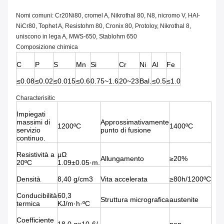
Nomi comuni: Cr20Ni80, cromel A, Nikrothal 80, N8, nicromo V, HAI-
NiCr80, Tophet A, Resistohm 80, Cronix 80, Protoloy, Nikrothal 8,
uniscono in lega A, MWS-650, Stablohm 650
Composizione chimica
C
P
S
Mn
Si
Cr
Ni
Al
Fe
≤0.08
≤0.02
≤0.015
≤0.6
0.75~1.6
20~23
Bal.
≤0.5
≤1.0
Characterisitic
Impiegati
massimi di
Approssimativamente
1200ºC
1400ºC
servizio
punto di fusione
continuo.
Resistività a
μΩ
Allungamento
≥20%
20ºC
1.09±0.05·m.
Densità
8,40 g/cm3
Vita accelerata
≥80h/1200ºC
Conducibilità
60,3
Struttura micrografica
austenite
termica
KJ/m·h·ºC
Coefficiente