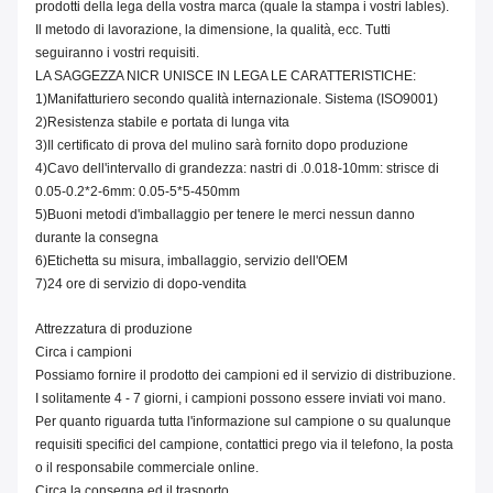
prodotti della lega della vostra marca (quale la stampa i vostri lables).
Il metodo di lavorazione, la dimensione, la qualità, ecc. Tutti
seguiranno i vostri requisiti.
LA SAGGEZZA NICR UNISCE IN LEGA LE CARATTERISTICHE:
1)Manifatturiero secondo qualità internazionale. Sistema (ISO9001)
2)Resistenza stabile e portata di lunga vita
3)Il certificato di prova del mulino sarà fornito dopo produzione
4)Cavo dell'intervallo di grandezza: nastri di .0.018-10mm: strisce di
0.05-0.2*2-6mm: 0.05-5*5-450mm
5)Buoni metodi d'imballaggio per tenere le merci nessun danno
durante la consegna
6)Etichetta su misura, imballaggio, servizio dell'OEM
7)24 ore di servizio di dopo-vendita
Attrezzatura di produzione
Circa i campioni
Possiamo fornire il prodotto dei campioni ed il servizio di distribuzione.
I solitamente 4 - 7 giorni, i campioni possono essere inviati voi mano.
Per quanto riguarda tutta l'informazione sul campione o su qualunque
requisiti specifici del campione, contattici prego via il telefono, la posta
o il responsabile commerciale online.
Circa la consegna ed il trasporto