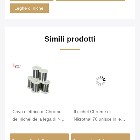
Leghe di nichel
Simili prodotti
Cavo elettrico di Chrome
Il nichel Chrome di
Di
la
del nichel della lega di Nicr
Nikrothal 70 unisce in lega
He
di resistenza di karmi 6j22
non magnetico ossidato
W
temprato