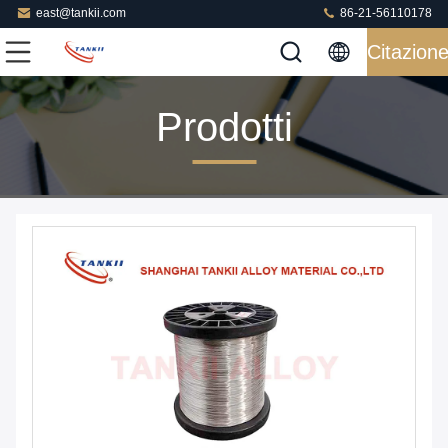
east@tankii.com
86-21-56110178
Citazion
Prodotti