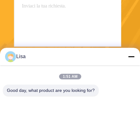
Lisa
Invii
1:51 AM
Good day, what product are you looking for?
Shanghai Tankii Alloy Material Co.,Ltd
east@tankii.com
86-21-56110178
1900 Mudanjiang Road, dist