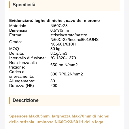
Specificità
Evidenziare:
leghe di nichel
,
cavo del nicromo
Materiale:
Ni60Cr23
Dimensioni:
0.5*70mm
Forma:
striscia/strato/nastro
Ni60Cr23/Inconel601/UNS
Grado:
N06601/610H
MOQ:
30 kg
Densità:
8.1g/cm3
Intervallo di fusione:
°C 1320-1370
Resistenza alla
650 rm N/mm2
trazione:
Carico di
300 RP0.2N/mm2
snervamento:
Allungamento:
30
Durezza (HB):
200
Descrizione
Spessore Max0.5mm, larghezza Max70mm di nichel
della striscia luminosa Ni60Cr23/601H della lega