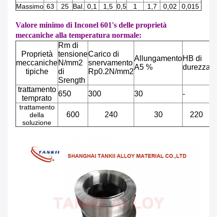
Massimo
63
25
Bal.
0,1
1,5
0,5
1
1,7
0,02
0,015
Valore minimo di Inconel 601's delle proprietà
meccaniche alla temperatura normale:
Rm di
Proprietà
tensione
Carico di
Allungamento
HB di
meccaniche
N/mm2
snervamento
A5 %
durezza
tipiche
di
Rp0.2N/mm2
Srength
trattamento
650
300
30
-
temprato
trattamento
600
240
30
220
della
soluzione