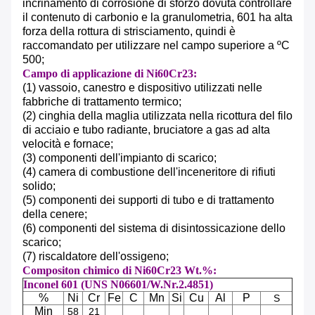
incrinamento di corrosione di sforzo dovuta controllare
il contenuto di carbonio e la granulometria, 601 ha alta
forza della rottura di strisciamento, quindi è
raccomandato per utilizzare nel campo superiore a ºC
500
;
Campo di applicazione di Ni60Cr23:
(1) vassoio, canestro e dispositivo utilizzati nelle
fabbriche di trattamento termico
;
(2) cinghia della maglia utilizzata nella ricottura del filo
di acciaio e tubo radiante, bruciatore a gas ad alta
velocità e fornace
;
(3) componenti dell'impianto di scarico;
(4) camera di combustione dell'inceneritore di rifiuti
solido;
(5) componenti dei supporti di tubo e di trattamento
della cenere
;
(6) componenti del sistema di disintossicazione dello
scarico;
(7) riscaldatore dell'ossigeno;
Compositon chimico di Ni60Cr23 Wt.%:
Inconel 601 (UNS N06601/W.Nr.2.4851)
%
Ni
Cr
Fe
C
Mn
Si
Cu
Al
P
S
Min
58
21