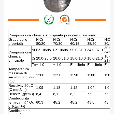
Composizione chimica e proprietà principali di nicromo
Grado delle
NiCr
NiCr
NiCr
NiCr
NiCr
proprietà
80/20
70/30
60/15
35/20
30/20
30.0-
Ni
Equilibrio
Equilibrio
55.0-61.0
34.0-37.0
34.0
Composizione
chimica
18.0-
Cr
20.0-23.0
28.0-31.0
15.0-18.0
18.0-21.0
principale
21.0
Fe
≤ 1,0
≤ 1,0
Equilibrio
Equilibrio
Equili
Temperatura
massima di
1200
1250
1150
1100
1100
servizio continuo
(Oc)
Resisivity 20oC
1,09
1,18
1,12
1,04
1,04
(Ω mm2/m)
Densità (g/cm3)
8,4
8,1
8,2
7,9
7,9
Conducibilità
termica (h@ Oc
60,3
45,2
45,2
43,8
43,8
di KJ/m@)
Coefficiente di