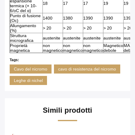
espansione
18
17
17
19
19
termica (× 10-
6/oC del α)
Punto di fusione
1400
1380
1390
1390
1390
(Oc)
Allungamento
> 20
> 20
> 20
> 20
> 20
(%)
Struttura
austenite
austenite
austenite
austenite
auste
micrografica
Proprietà
non
non
non
Magnetico
MA
magnetica
magnetico
magnetico
magnetico
debole
debol
Tags:
Cavo del nicromo
cavo di resistenza del nicromo
Leghe di nichel
Simili prodotti