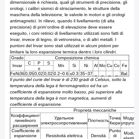
dimensionale è richiesta, quali gli strumenti di precisione, gli
orologi, i calibri sismici di strisciamento, le strutture della
maschera della televisione, le valvole in motori e gli orologi
antimagnetici. In rilievo, quando il livellamento (di alta
precisione) di prim'ordine di elevazione deve essere
eseguito, i coni retinici di livellamento utilizzati sono fatti di
Invar, invece di legno, di vetroresina, o di altri metalli. I
puntoni del Invar sono stati utilizzati in alcuni pistoni per
limitare la loro espansione termica dentro i loro cilindri.
Grado
Composizione chimica
C
P
S
Invar
Mn
Si
Ni
Al
Mo
Cu
Co
Fe
≤
FeNi36
0,05
0,02
0,02
0.2~0.6
≤0.3
35~37
_
_
_
_
Bal.
Il punto del curie del Invar è di 230 gradi di Celsius, sotto la
temperatura della lega è ferromagnetico ed ha un
coefficiente di espansione molto basso, più superiore alla
temperatura della lega è non magnetica, aumenti di
coefficiente di espansione.
Proprietà meccaniche
Коэффициент
Удельное
Точка
Модуль
линейного
Плотность
электросопротивление
Кюри
упругост
расширения
Coefficiente di
Punto
Modulo
espansione
Resistività elettrica
Densità
di
elastico