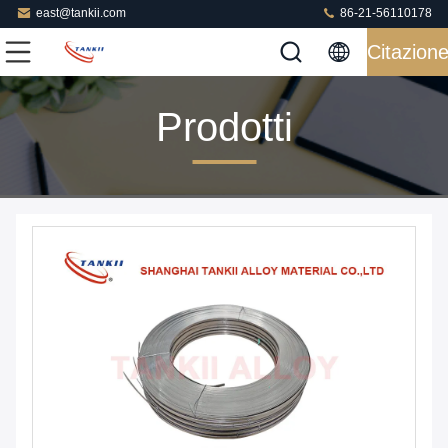
east@tankii.com
86-21-56110178
Citazion
Prodotti