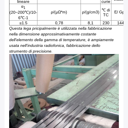
lineare
curie
α
1
℃ di
ρ/(μΩ*m)
ρ/(g/cm3)
E/ Gpa
(20~200℃)/10-
TC
6℃-1
≤1.5
0,78
8,1
230
144
Questa lega pricipalmente è utilizzata nella fabbricazione
nella dimensione approssimativamente costante
dell'elemento della gamma di temperature, è ampiamente
usata nell'industria radiofonica, fabbricazione dello
strumento di precisione.