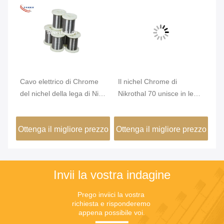
Cavo elettrico di Chrome
Il nichel Chrome di
Di
la
del nichel della lega di Nicr
Nikrothal 70 unisce in lega
He
di resistenza di karmi 6j22
non magnetico ossidato
W
temprato
zzo
Ottenga il migliore prezzo
Ottenga il migliore prezzo
Ot
Invii la vostra indagine
Prego inviici la vostra 
richiesta e risponderemo 
appena possibile voi.