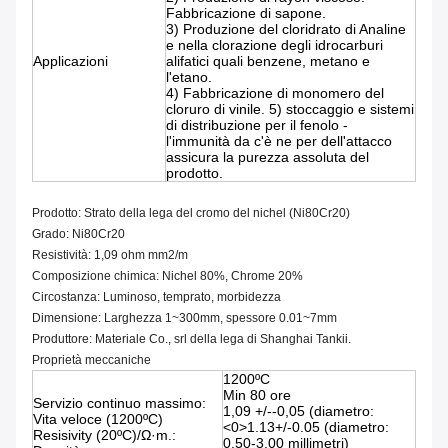
Fabbricazione di sapone.
3) Produzione del cloridrato di Analine
e nella clorazione degli idrocarburi
Applicazioni
alifatici quali benzene, metano e
l'etano.
4) Fabbricazione di monomero del
cloruro di vinile. 5) stoccaggio e sistemi
di distribuzione per il fenolo -
l'immunità da c'è ne per dell'attacco
assicura la purezza assoluta del
prodotto.
Prodotto: Strato della lega del cromo del nichel (Ni80Cr20)
Grado: Ni80Cr20
Resistività: 1,09 ohm mm2/m
Composizione chimica: Nichel 80%, Chrome 20%
Circostanza: Luminoso, temprato, morbidezza
Dimensione: Larghezza 1~300mm, spessore 0.01~7mm
Produttore: Materiale Co., srl della lega di Shanghai Tankii.
Proprietà meccaniche
1200ºC
Min 80 ore
Servizio continuo massimo:
1,09 +/--0,05 (diametro:
Vita veloce (1200ºC)
<0>1.13+/-0.05 (diametro:
Resisivity (20ºC)/Ω·m.:
0.50-3.00 millimetri)