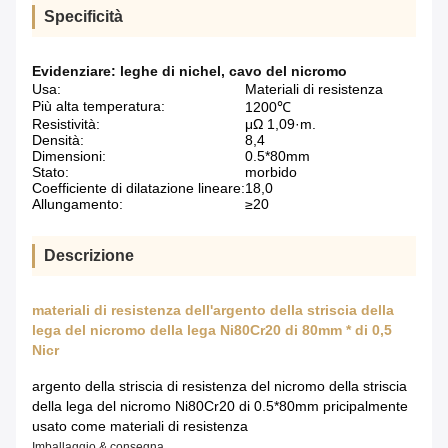
Specificità
Evidenziare:
leghe di nichel
,
cavo del nicromo
Usa:
Materiali di resistenza
Più alta temperatura:
1200℃
Resistività:
μΩ 1,09·m.
Densità:
8,4
Dimensioni:
0.5*80mm
Stato:
morbido
Coefficiente di dilatazione lineare:
18,0
Allungamento:
≥20
Descrizione
materiali di resistenza dell'argento della striscia della
lega del nicromo della lega Ni80Cr20 di 80mm * di 0,5
Nicr
argento della striscia di resistenza del nicromo della striscia
della lega del nicromo Ni80Cr20 di 0.5*80mm pricipalmente
usato come materiali di resistenza
Imballaggio & consegna