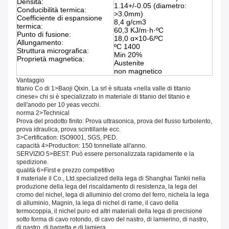
Densità:
1.14+/-0.05 (diametro:
Conducibilità termica:
>3.0mm)
Coefficiente di espansione
8,4 g/cm3
termica:
60,3 KJ/m·h·ºC
Punto di fusione:
18,0 α×10-6/ºC
Allungamento:
ºC 1400
Struttura micrografica:
Min 20%
Proprietà magnetica:
Austenite
non magnetico
Vantaggio
titanio Co di 1>Baoji Qixin. La srl è situata «nella valle di titanio
cinese» chi si è specializzato in materiale di titanio del titanio e
dell'anodo per 10 yeas vecchi.
norma 2>Technical
Prova del prodotto finito: Prova ultrasonica, prova del flusso turbolento,
prova idraulica, prova scintillante ecc.
3>Certification: ISO9001, SGS, PED.
capacità 4>Production: 150 tonnellate all'anno.
SERVIZIO 5>BEST: Può essere personalizzata rapidamente e la
spedizione.
qualità 6>First e prezzo competitivo
Il materiale il Co., Ltd.specialized della lega di Shanghai Tankii nella
produzione della lega del riscaldamento di resistenza, la lega del
cromo del nichel, lega di alluminio del cromo del ferro, nichela la lega
di alluminio, Magnin, la lega di nichel di rame, il cavo della
termocoppia, il nichel puro ed altri materiali della lega di precisione
sotto forma di cavo rotondo, di cavo del nastro, di lamierino, di nastro,
di nastro, di barretta e di lamiera.