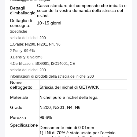
Cassa standard del compensato che imballa o
Dettagli
secondo la vostra domanda della striscia del
d'imballaggio:
nichel.
Dettaglio di
10~15 giorni
consegna:
Specifiche
striscia del nichel 200
1.Grade: Ni200, Ni201, N4, N6
2.Purity: 99,6%
3.Density: 8.9g/cm3
4.Certification: ISO9001, ISO14001, CE
striscia del nichel 200
informazioni di prodotti della striscia del nichel 200
Nome
dell'oggetto
Striscia del nichel di GETWICK
Materiale
Nichel puro e nichel della lega
Grado
Ni200, Ni201, N4, N6
Purezza
99,6%
Specificazione
Densamente min di 0.01mm.
1)Il Ni di 70% è stato usato per l'acciaio