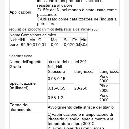
inossidabile dei prodotti e l'acciaio di
resistenza al calore
2)15% del Ni nel mondo è stato usato come
Applicazioni
placcando.
3)Utilizzato come catalizzatore nell'industria
petrolifera
requisiti del prodotto chimico della striscia del nichel 200
Nome
Comsitions chimico
Nichel
Ni
Mn
C
Mg
Si
Fe
Altri
puro
99,9
0,01
0,01
0,01
0,02
0,04
<0>
Specificazione
Nome dell'oggetto
striscia del nichel 201
Grado
Ni4, Ni6
Spessore
Larghezza
Lunghezza
Più di
0.05-0.15
5000
Specificazione
Più di
(millimetri)
0.15-0.55
20-250
3000
Più di
0.55-1.2
2000
Forma del
Avvolgimento delle strisce del titanio
rifornimento
1)Fabbricazione e manipolazione di
idrossido di sodio, specialmente alla
temperatura sopra 300°C.
2) Produzione di rayon viscoso.