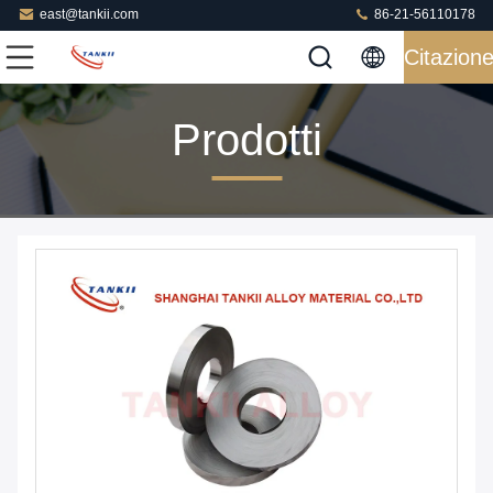
east@tankii.com
86-21-56110178
Citazion
Prodotti