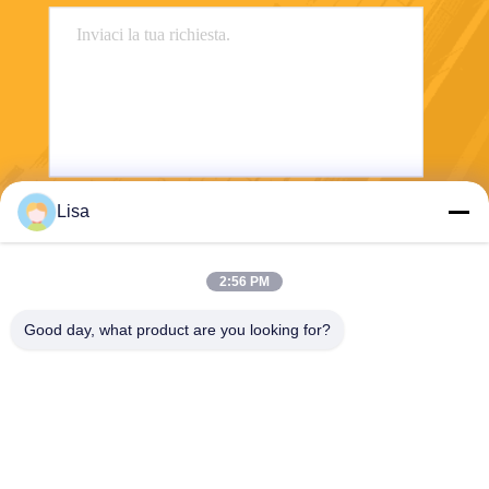
Lisa
Invii
2:56 PM
Good day, what product are you looking for?
Shanghai Tankii Alloy Material Co.,Ltd
east@tankii.com
86-21-56110178