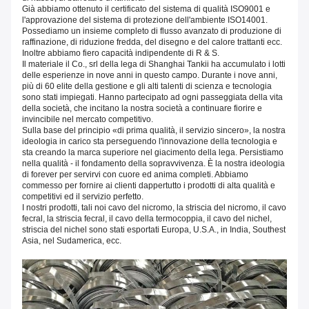
Già abbiamo ottenuto il certificato del sistema di qualità ISO9001 e
l'approvazione del sistema di protezione dell'ambiente ISO14001.
Possediamo un insieme completo di flusso avanzato di produzione di
raffinazione, di riduzione fredda, del disegno e del calore trattanti ecc.
Inoltre abbiamo fiero capacità indipendente di R & S.
Il materiale il Co., srl della lega di Shanghai Tankii ha accumulato i lotti
delle esperienze in nove anni in questo campo. Durante i nove anni,
più di 60 elite della gestione e gli alti talenti di scienza e tecnologia
sono stati impiegati. Hanno partecipato ad ogni passeggiata della vita
della società, che incitano la nostra società a continuare fiorire e
invincibile nel mercato competitivo.
Sulla base del principio «di prima qualità, il servizio sincero», la nostra
ideologia in carico sta perseguendo l'innovazione della tecnologia e
sta creando la marca superiore nel giacimento della lega. Persistiamo
nella qualità - il fondamento della sopravvivenza. È la nostra ideologia
di forever per servirvi con cuore ed anima completi. Abbiamo
commesso per fornire ai clienti dappertutto i prodotti di alta qualità e
competitivi ed il servizio perfetto.
I nostri prodotti, tali noi cavo del nicromo, la striscia del nicromo, il cavo
fecral, la striscia fecral, il cavo della termocoppia, il cavo del nichel,
striscia del nichel sono stati esportati Europa, U.S.A., in India, Southest
Asia, nel Sudamerica, ecc.