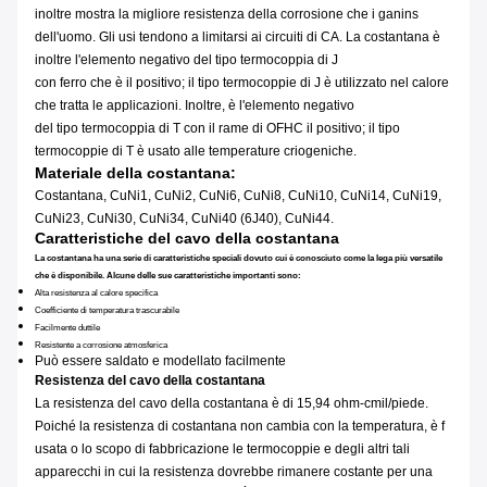
inoltre mostra la migliore resistenza della corrosione che i ganins
dell'uomo. Gli usi tendono a limitarsi ai circuiti di CA. La costantana è
inoltre l'elemento negativo del tipo termocoppia di J
con ferro che è il positivo; il tipo termocoppie di J è utilizzato nel calore
che tratta le applicazioni. Inoltre, è l'elemento negativo
del tipo termocoppia di T con il rame di OFHC il positivo; il tipo
termocoppie di T è usato alle temperature criogeniche.
Materiale della costantana:
Costantana, CuNi1, CuNi2, CuNi6, CuNi8, CuNi10, CuNi14, CuNi19,
CuNi23, CuNi30, CuNi34, CuNi40 (6J40), CuNi44.
Caratteristiche del cavo della costantana
La costantana ha una serie di caratteristiche speciali dovuto cui è conosciuto come la lega più versatile
che è disponibile. Alcune delle sue caratteristiche importanti sono:
Alta resistenza al calore specifica
Coefficiente di temperatura trascurabile
Facilmente duttile
Resistente a corrosione atmosferica
Può essere saldato e modellato facilmente
Resistenza del cavo della costantana
La resistenza del cavo della costantana è di 15,94 ohm-cmil/piede.
Poiché la resistenza di costantana non cambia con la temperatura, è f
usata o lo scopo di fabbricazione le termocoppie e degli altri tali
apparecchi in cui la resistenza dovrebbe rimanere costante per una