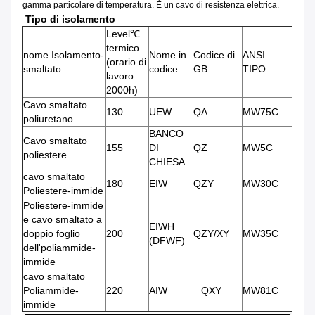
gamma particolare di temperatura. È un cavo di resistenza elettrica.
Tipo di isolamento
Level℃
termico
nome Isolamento-
Nome in
Codice di
ANSI.
(orario di
smaltato
codice
GB
TIPO
lavoro
2000h)
Cavo smaltato
130
UEW
QA
MW75C
poliuretano
BANCO
Cavo smaltato
155
DI
QZ
MW5C
poliestere
CHIESA
cavo smaltato
180
EIW
QZY
MW30C
Poliestere-immide
Poliestere-immide
e cavo smaltato a
EIWH
doppio foglio
200
QZY/XY
MW35C
(DFWF)
dell'poliammide-
immide
cavo smaltato
Poliammide-
220
AIW
QXY
MW81C
immide