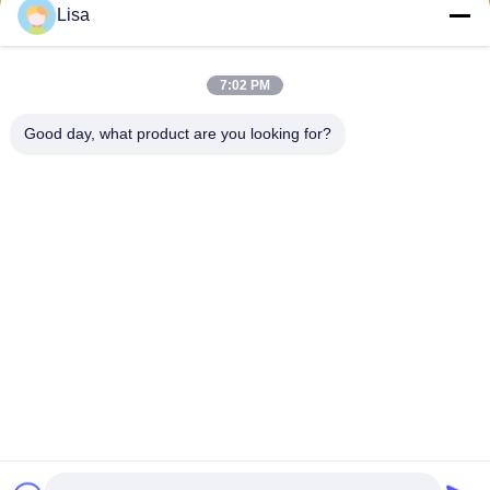
Lisa
Invii
7:02 PM
Good day, what product are you looking for?
Shanghai Tankii Alloy Material Co.,Ltd
east@tankii.com
86-21-56110178
1900 Mudanjiang Road, dist
retto di Baoshan, 201999, S
hanghai, Cina
Buona qualità della Cina Rame nichel Alloy Wire Fornitore. © di Copyright
2026 Shanghai Tankii Alloy Material Co.,Ltd . Tutti i diritti riservati.