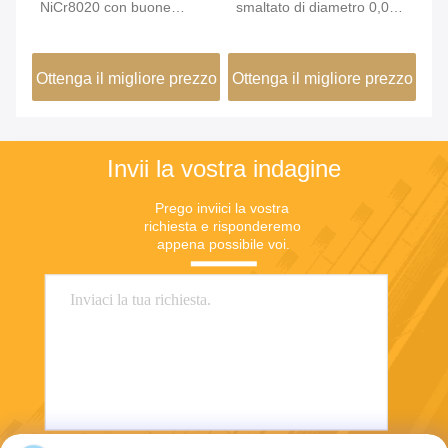
ori
NiCr8020 con buone
smaltato di diametro 0,08
sm
con
prestazioni di isolamento
mm a 240 °C per
ni
avvolgimento di
gi
zzo
Ottenga il migliore prezzo
Ottenga il migliore prezzo
Ot
componenti di micro
re
sensori per autoveicoli
te
Invii la vostra indagine
Prego inviici la vostra 
richiesta e risponderemo 
appena possibile voi.