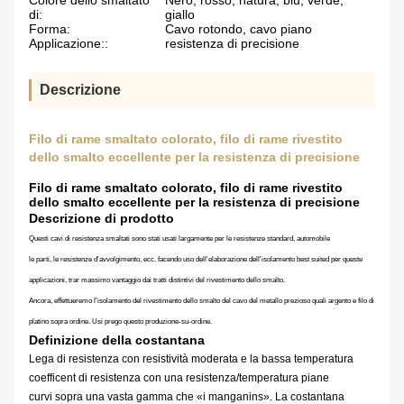
Colore dello smaltato
Nero, rosso, natura, blu, verde,
di:
giallo
Forma:
Cavo rotondo, cavo piano
Applicazione::
resistenza di precisione
Descrizione
Filo di rame smaltato colorato, filo di rame rivestito
dello smalto eccellente per la resistenza di precisione
Filo di rame smaltato colorato, filo di rame rivestito
dello smalto eccellente per la resistenza di precisione
Descrizione di prodotto
Questi cavi di resistenza smaltati sono stati usati largamente per le resistenze standard, automobile
le parti, le resistenze d'avvolgimento, ecc. facendo uso dell'elaborazione dell'isolamento best suited per queste
applicazioni, trar massimo vantaggio dai tratti distintivi del rivestimento dello smalto.
Ancora, effettueremo l'isolamento del rivestimento dello smalto del cavo del metallo prezioso quali argento e filo di
platino sopra ordine. Usi prego questo produzione-su-ordine.
Definizione della costantana
Lega di resistenza con resistività moderata e la bassa temperatura
coefficent di resistenza con una resistenza/temperatura piane
curvi sopra una vasta gamma che «i manganins». La costantana