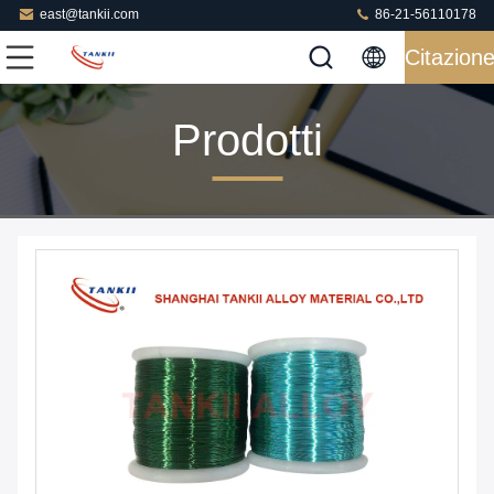
east@tankii.com
86-21-56110178
Citazion
Prodotti