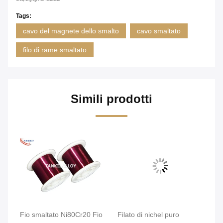
Tags:
cavo del magnete dello smalto
cavo smaltato
filo di rame smaltato
Simili prodotti
vi
ad
Fio smaltato Ni80Cr20 Fio
Filato di nichel puro
Fi