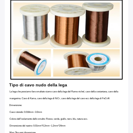
Tipo di cavo nudo della lega
La lega che possiamo fare smaltato siamo cavo della lega del Rame-nichel, cavo della costantana, cavo della
manganina. Cavo di Kama, cavo della lega di NiCr, cavo della lega del cavo ecc della lega di FeCrAl
Dimensione:
Cavo rotondo: 0.018mm~3.0mm
Colore dell'isolamento dello smalto: Rosso, verde, giallo, nero, blu, natura ecc.
Dimensione del nastro: 0.01mm*0.2mm~1.2mm*24mm
Moq: 5kg ogni dimensione