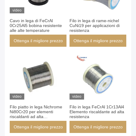
video
Cavo in lega di FeCrAl
Filo in lega di rame-nichel
0Cr25Al5 bobina resistente
CuNi19 per applicazioni di
alle alte temperature
resistenza
Ottenga il migliore prezzo
Ottenga il migliore prezzo
video
video
Filo piatto in lega Nichrome
Filo in lega FeCrAl 1Cr13Al4
Ni80Cr20 per elementi
Elemento riscaldante ad alta
riscaldanti ad alta
resistenza
temperatura
Ottenga il migliore prezzo
Ottenga il migliore prezzo