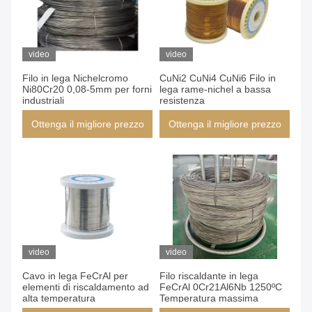
video
video
Filo in lega Nichelcromo
CuNi2 CuNi4 CuNi6 Filo in
Ni80Cr20 0,08-5mm per forni
lega rame-nichel a bassa
industriali
resistenza
Ottenga il migliore prezzo
Ottenga il migliore prezzo
video
video
Cavo in lega FeCrAl per
Filo riscaldante in lega
elementi di riscaldamento ad
FeCrAl 0Cr21Al6Nb 1250ºC
alta temperatura
Temperatura massima