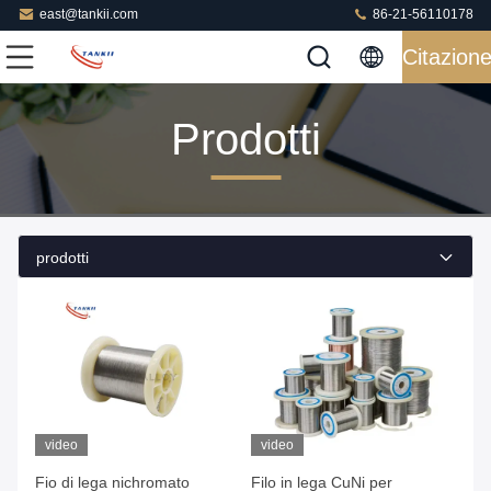
east@tankii.com
86-21-56110178
Citazion
Prodotti
prodotti
video
video
Fio di lega nichromato
Filo in lega CuNi per