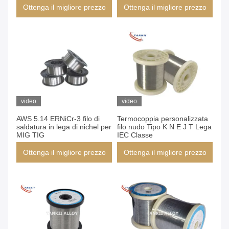
Ottenga il migliore prezzo
Ottenga il migliore prezzo
video
video
AWS 5.14 ERNiCr-3 filo di
Termocoppia personalizzata
saldatura in lega di nichel per
filo nudo Tipo K N E J T Lega
MIG TIG
IEC Classe
Ottenga il migliore prezzo
Ottenga il migliore prezzo