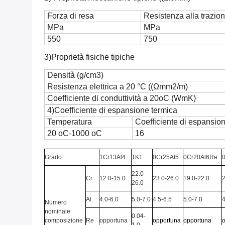
Forza di resa
Resistenza alla trazio
MPa
MPa
550
750
3)Proprietà fisiche tipiche
Densità (g/cm3)
Resistenza elettrica a 20 °C ((Ωmm2/m)
Coefficiente di conduttività a 20oC (WmK)
4)Coefficiente di espansione termica
Temperatura
Coefficiente di espansio
20 oC-1000 oC
16
Grado
1Cr13Al4
TK1
0Cr25Al5
0Cr20Al6Re
22.0-
Cr
12.0-15.0
23.0-26.0
19.0-22.0
2
26.0
Al
4.0-6.0
5.0-7.0
4.5-6.5
5.0-7.0
4
Numero
nominale
0.04-
composizione
Re
opportuna
opportuna
opportuna