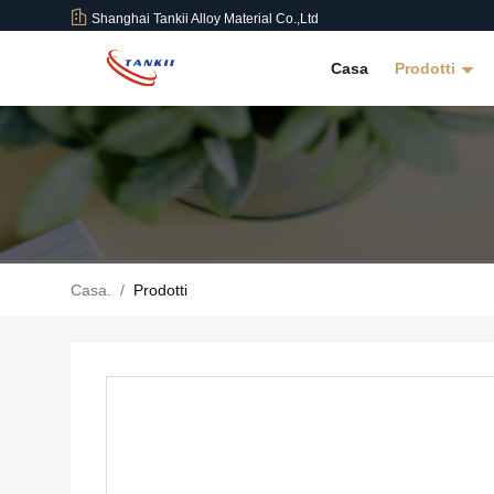
Shanghai Tankii Alloy Material Co.,Ltd
Casa
Prodotti
Casa.
/
Prodotti