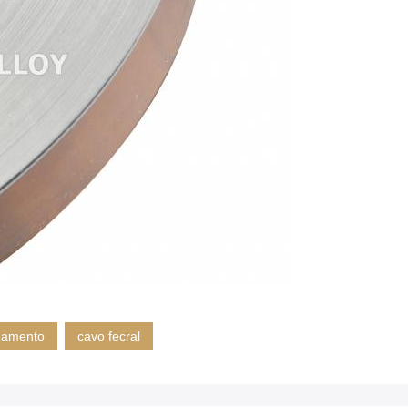
ldamento
cavo fecral