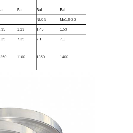
al.
Bal.
Bal.
Bal.
Nb0.5
Mo1,8-2.2
.35
1.23
1.45
1.53
.25
7.35
7.1
7.1
1250
1100
1350
1400