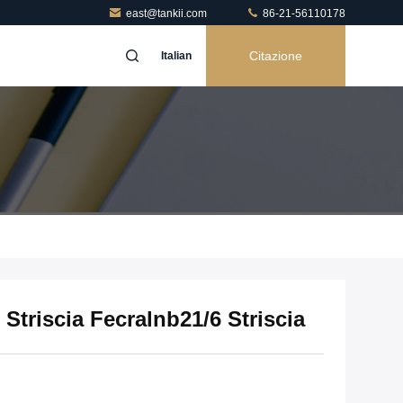
east@tankii.com
86-21-56110178
Citazione
Italian
triscia Fecralnb21/6 Striscia