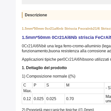
Descrizione
1.5mm*50mm 0cr21al6nb Striscia Fecralnb21/6 Strisc
1.5mm*50mm 0Cr21Al6Nb striscia FeCrAlN
0Cr21Al6Nb
è una lega ferro-cromo-alluminio (lega 
funzionamento,buona resistenza alla corrosione ad 
Applicazioni tipiche per
0Cr21Al6Nb
sono utilizzati 
1. Dettaglio del prodotto
1) Composizione normale ((%)
C
P
S
M
- S
Max.
Ma
0.12
0.025
0.025
0.70
un
2) Proprietà meccaniche tipiche ((1.0mm)