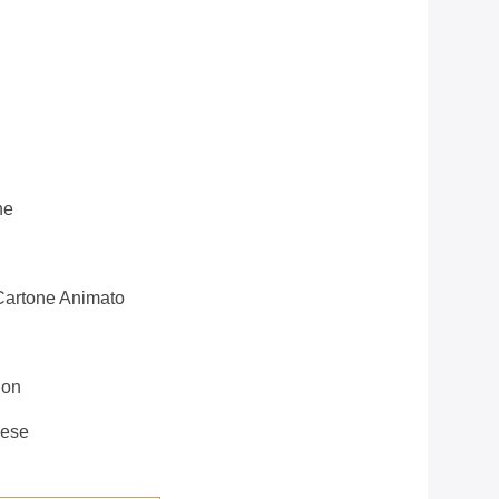
ne
 Cartone Animato
ion
mese