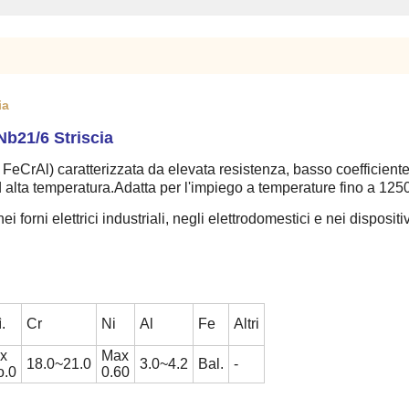
ia
b21/6 Striscia
FeCrAl) caratterizzata da elevata resistenza, basso coefficiente 
alta temperatura.Adatta per l'impiego a temperature fino a 125
nei forni elettrici industriali, negli elettrodomestici e nei dispositi
ì.
Cr
Ni
Al
Fe
Altri
x
Max
18.0~21.0
3.0~4.2
Bal.
-
o.0
0.60