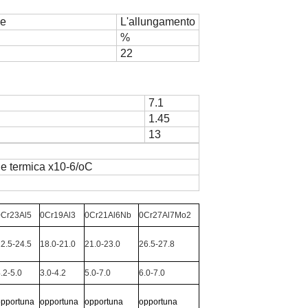
ne
L'allungamento
%
22
7.1
1.45
13
ne termica x10-6/oC
0Cr23Al5
0Cr19Al3
0Cr21Al6Nb
0Cr27Al7Mo2
2.5-24.5
18.0-21.0
21.0-23.0
26.5-27.8
.2-5.0
3.0-4.2
5.0-7.0
6.0-7.0
opportuna
opportuna
opportuna
opportuna