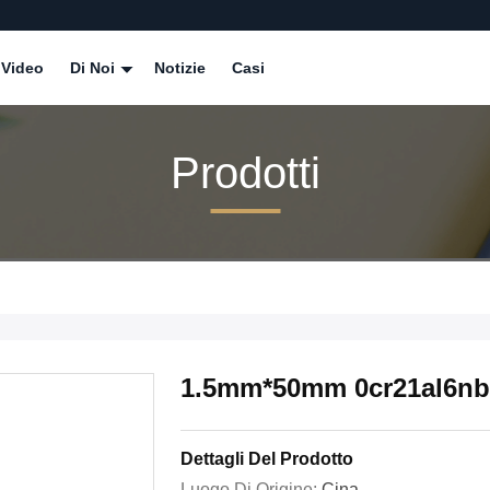
Video
Di Noi
Notizie
Casi
Prodotti
1.5mm*50mm 0cr21al6nb S
Dettagli Del Prodotto
Luogo Di Origine:
Cina